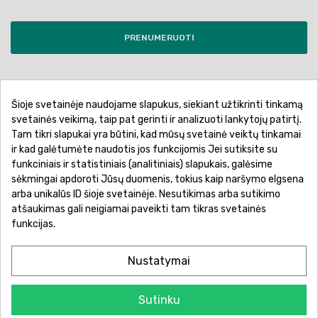
PRENUMERUOTI
Šioje svetainėje naudojame slapukus, siekiant užtikrinti tinkamą
Pirkimo sąlygos ir taisyklės
Privatumo politika
svetainės veikimą, taip pat gerinti ir analizuoti lankytojų patirtį.
Tam tikri slapukai yra būtini, kad mūsų svetainė veiktų tinkamai
Garantinis aptarnavimas
Prekių pristatymas
ir kad galėtumėte naudotis jos funkcijomis Jei sutiksite su
Prekių grąžinimas
Atsiskaitymo būdai
funkciniais ir statistiniais (analitiniais) slapukais, galėsime
sėkmingai apdoroti Jūsų duomenis, tokius kaip naršymo elgsena
arba unikalūs ID šioje svetainėje. Nesutikimas arba sutikimo
atšaukimas gali neigiamai paveikti tam tikras svetainės
funkcijas.
Nustatymai
Sutinku
© 2026 Žaislų manija - Visos teisės saugomos.