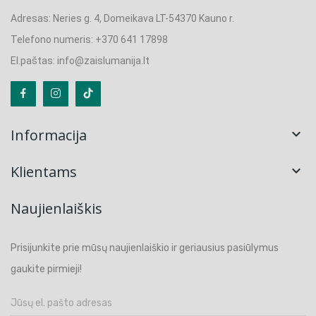
Adresas: Neries g. 4, Domeikava LT-54370 Kauno r.
Telefono numeris: +370 641 17898
El.paštas: info@zaislumanija.lt
Informacija

Klientams

Naujienlaiškis
Prisijunkite prie mūsų naujienlaiškio ir geriausius pasiūlymus
gaukite pirmieji!