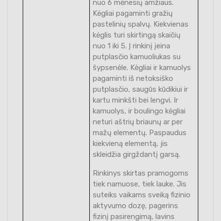
nuo 6 mėnesių amžiaus.
Kėgliai pagaminti gražių
pastelinių spalvų. Kiekvienas
kėglis turi skirtingą skaičių
nuo 1 iki 5. Į rinkinį įeina
putplasčio kamuoliukas su
šypsenėle. Kėgliai ir kamuolys
pagaminti iš netoksiško
putplasčio, saugūs kūdikiui ir
kartu minkšti bei lengvi. Ir
kamuolys, ir boulingo kėgliai
neturi aštrių briaunų ar per
mažų elementų. Paspaudus
kiekvieną elementą, jis
skleidžia girgždantį garsą.
Rinkinys skirtas pramogoms
tiek namuose, tiek lauke. Jis
suteiks vaikams sveiką fizinio
aktyvumo dozę, pagerins
fizinį pasirengimą, lavins