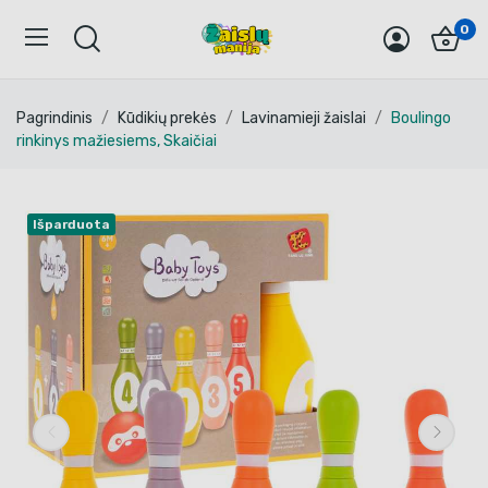
0
Pagrindinis
Kūdikių prekės
Lavinamieji žaislai
Boulingo
rinkinys mažiesiems, Skaičiai
Išparduota