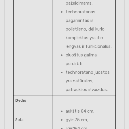
pažeidimams,
technoratanas
pagamintas iš
polietileno, dėl kurio
komplektas yra itin
lengvas ir funkcionalus,
pluoštus galima
perdirbti,
technoratano juostos
yra natūralios,
patrauklios išvaizdos.
Dydis
aukštis 84 cm,
gylis75 cm,
Sofa
ilgis184 cm.