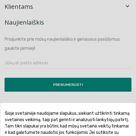
Klientams

Naujienlaiškis
Prisijunkite prie mūsų naujienlaiškio ir geriausius pasiūlymus
gaukite pirmieji!
PRENUMERUOTI
Šioje svetainėje naudojame slapukus, siekiant užtikrinti tinkamą
Pirkimo sąlygos ir taisyklės
Privatumo politika
svetainės veikimą, taip pat gerinti ir analizuoti lankytojų patirtį.
Tam tikri slapukai yra būtini, kad mūsų svetainė veiktų tinkamai
Garantinis aptarnavimas
Prekių pristatymas
ir kad galėtumėte naudotis jos funkcijomis Jei sutiksite su