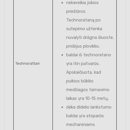
nebereikia jokios
priežiūros.
Technorataną po
sutepimo užtenka
nuvalyti drėgna šluoste,
pridėjus ploviklio,
baldai iš technoratano
yra itin patvarūs.
Technorattan
Apskaičiuota, kad
puikios būklės
medžiagos tarnavimo
laikas yra 10-15 metų,
dėka didelio lankstumo
baldai yra atsparūs
mechaniniams