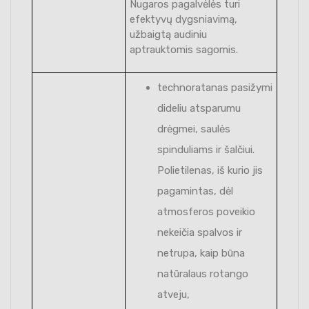
Nugaros pagalvėlės turi
efektyvų dygsniavimą,
užbaigtą audiniu
aptrauktomis sagomis.
technoratanas pasižymi
dideliu atsparumu
drėgmei, saulės
spinduliams ir šalčiui.
Polietilenas, iš kurio jis
pagamintas, dėl
atmosferos poveikio
nekeičia spalvos ir
netrupa, kaip būna
natūralaus rotango
atveju,