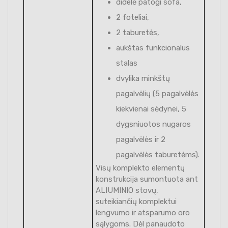
didelė patogi sofa,
2 foteliai,
2 taburetės,
aukštas funkcionalus
stalas
dvylika minkštų
pagalvėlių (5 pagalvėlės
kiekvienai sėdynei, 5
dygsniuotos nugaros
pagalvėlės ir 2
pagalvėlės taburetėms).
Visų komplekto elementų
konstrukcija sumontuota ant
ALIUMINIO stovų,
suteikiančių komplektui
lengvumo ir atsparumo oro
sąlygoms. Dėl panaudoto