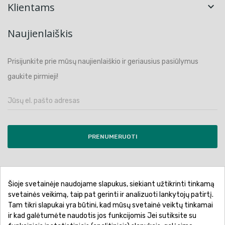
Klientams

Naujienlaiškis
Prisijunkite prie mūsų naujienlaiškio ir geriausius pasiūlymus
gaukite pirmieji!
PRENUMERUOTI
Šioje svetainėje naudojame slapukus, siekiant užtikrinti tinkamą
Pirkimo sąlygos ir taisyklės
Privatumo politika
svetainės veikimą, taip pat gerinti ir analizuoti lankytojų patirtį.
Tam tikri slapukai yra būtini, kad mūsų svetainė veiktų tinkamai
Garantinis aptarnavimas
Prekių pristatymas
ir kad galėtumėte naudotis jos funkcijomis Jei sutiksite su
Prekių grąžinimas
Atsiskaitymo būdai