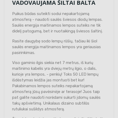
VADOVAUJAMA ŠILTAI BALTA
Puikus būdas suteikti sodui nepakartojamą
atmosferą - naudoti saulės šviesos diodų lempas.
Saulės energija maitinamos lempos suteiks ne tik
didelį patogumą, bet ir nuotaikingą šviesos šaltinį.
Rasite daugybę sodo lempų rūšių, tačiau iki šiol
saulės energija maitinamos lempos yra geriausias
pasirinkimas.
Viso gaminio ilgis siekia net 7 metrus, iš kurių
maitinimo kabelis yra dviejų metrų ilgio, o dalis,
kurioje yra lempos, - penkių! Toks 50 LED lempų
išdėstymas leidžia jas montuoti bet kur!
Pakabinamos lempos suteiks nepakartojamą
atmosferą jūsų pavėsinėje ar terasoje! Juos taip
pat galite naudoti norėdami sukurti įdomų saulės
takų apšvietimą. Unikalaus dizaino subtilūs
rutuliukai sušildys atmosferą.