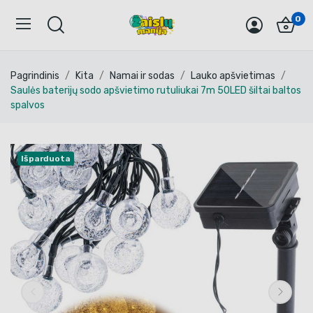
0
Pagrindinis
Kita
Namai ir sodas
Lauko apšvietimas
Saulės baterijų sodo apšvietimo rutuliukai 7m 50LED šiltai baltos
spalvos
Išparduota