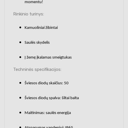
momentu!
Rinkinio turinys:
Kamuoliniai žibintai
Saulės skydelis
Į žemę įkalamas smeigtukas
Techninės specifikacijos:
Šviesos diodų skaičius: 50
Šviesos diodų spalva: šiltai balta
Maitinimas: saulės energija
Atsparumas vandeniui: IP65