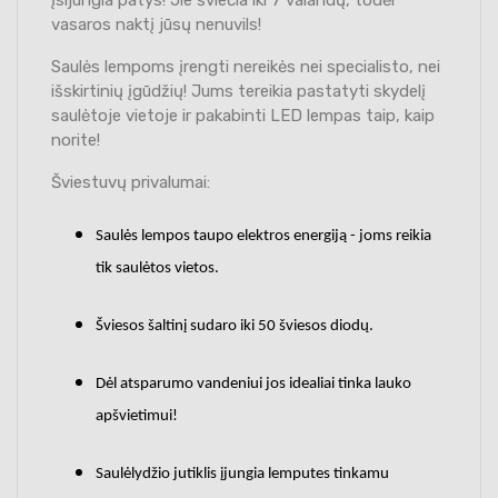
vasaros naktį jūsų nenuvils!
Saulės lempoms įrengti nereikės nei specialisto, nei
išskirtinių įgūdžių! Jums tereikia pastatyti skydelį
saulėtoje vietoje ir pakabinti LED lempas taip, kaip
norite!
Šviestuvų privalumai:
Saulės lempos taupo elektros energiją - joms reikia
tik saulėtos vietos.
Šviesos šaltinį sudaro iki 50 šviesos diodų.
Dėl atsparumo vandeniui jos idealiai tinka lauko
apšvietimui!
Saulėlydžio jutiklis įjungia lemputes tinkamu