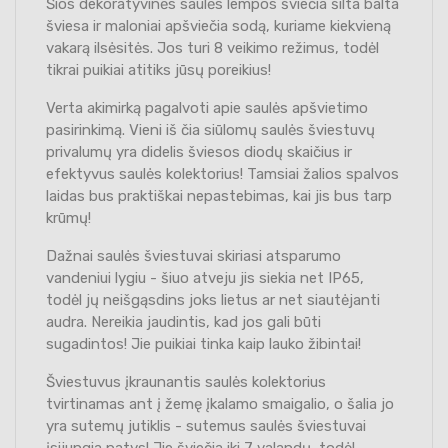
Šios dekoratyvinės saulės lempos šviečia šilta balta
šviesa ir maloniai apšviečia sodą, kuriame kiekvieną
vakarą ilsėsitės. Jos turi 8 veikimo režimus, todėl
tikrai puikiai atitiks jūsų poreikius!
Verta akimirką pagalvoti apie saulės apšvietimo
pasirinkimą. Vieni iš čia siūlomų saulės šviestuvų
privalumų yra didelis šviesos diodų skaičius ir
efektyvus saulės kolektorius! Tamsiai žalios spalvos
laidas bus praktiškai nepastebimas, kai jis bus tarp
krūmų!
Dažnai saulės šviestuvai skiriasi atsparumo
vandeniui lygiu - šiuo atveju jis siekia net IP65,
todėl jų neišgąsdins joks lietus ar net siautėjanti
audra. Nereikia jaudintis, kad jos gali būti
sugadintos! Jie puikiai tinka kaip lauko žibintai!
Šviestuvus įkraunantis saulės kolektorius
tvirtinamas ant į žemę įkalamo smaigalio, o šalia jo
yra sutemų jutiklis - sutemus saulės šviestuvai
įsijungia patys! Jie šviečia iki 7 valandų, todėl