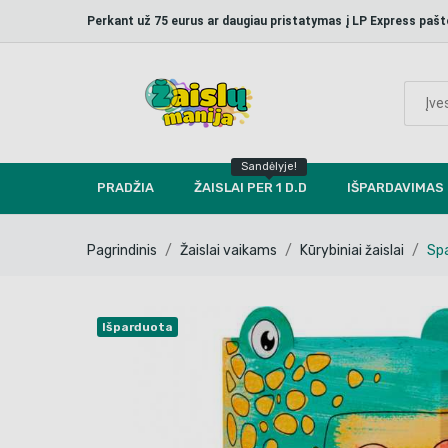
Perkant už 75 eurus ar daugiau pristatymas į LP Express p
Sandėlyje!
PRADŽIA
ŽAISLAI PER 1 D.D
IŠPARDAVIMAS
Pagrindinis
Žaislai vaikams
Kūrybiniai žaislai
Spa
Išparduota