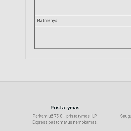
Matmenys
Pristatymas
Perkant už 75 € – pristatymas į LP
Saugu
Express paštomatus nemokamas.