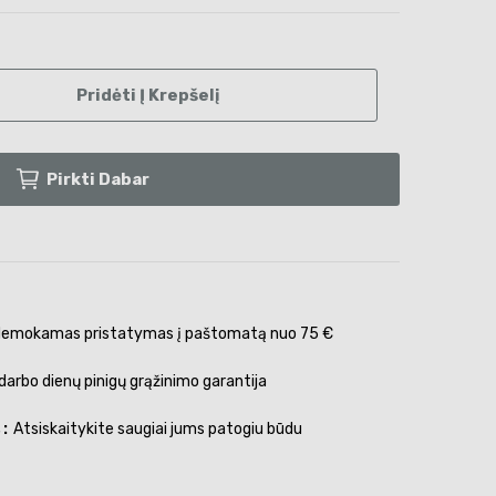
Pridėti Į Krepšelį
Pirkti Dabar
emokamas pristatymas į paštomatą nuo 75 €
darbo dienų pinigų grąžinimo garantija
s
Atsiskaitykite saugiai jums patogiu būdu