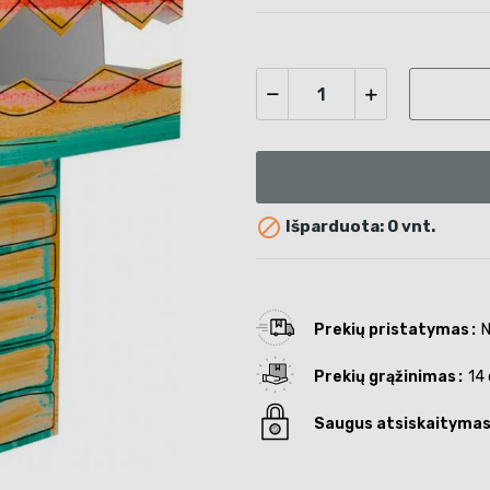

Išparduota: 0 vnt.
Prekių pristatymas
N
Prekių grąžinimas
14 
Saugus atsiskaityma