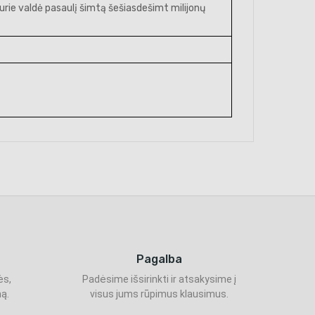
 kurie valdė pasaulį šimtą šešiasdešimt milijonų
Pagalba
ės,
Padėsime išsirinkti ir atsakysime į
ą.
visus jums rūpimus klausimus.