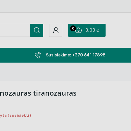
0
0,00 €
Susisiekime:
+370 641 17898
nozauras tiranozauras
ta (susisiekti)