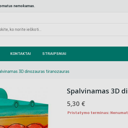
aštomatus nemokamas.
KONTAKTAI
STRAIPSNIAI
lvinamas 3D dinozauras tiranozauras
Spalvinamas 3D di
5,30 €
Pristatymo terminas: Nenumaty