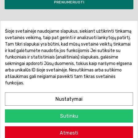
PRENUMERUOTI
Šioje svetainėje naudojame slapukus, siekiant užtikrinti tinkamą
Pirkimo sąlygos ir taisyklės
Privatumo politika
svetainės veikimą, taip pat gerinti ir analizuoti lankytojų patirtį.
Tam tikri slapukai yra būtini, kad mūsų svetainė veiktų tinkamai
Garantinis aptarnavimas
Prekių pristatymas
ir kad galėtumėte naudotis jos funkcijomis Jei sutiksite su
Prekių grąžinimas
Atsiskaitymo būdai
funkciniais ir statistiniais (analitiniais) slapukais, galėsime
sėkmingai apdoroti Jūsų duomenis, tokius kaip naršymo elgsena
arba unikalūs ID šioje svetainėje. Nesutikimas arba sutikimo
atšaukimas gali neigiamai paveikti tam tikras svetainės
funkcijas.
Nustatymai
Sutinku
© 2026 Žaislų manija - Visos teisės saugomos.
Atmesti