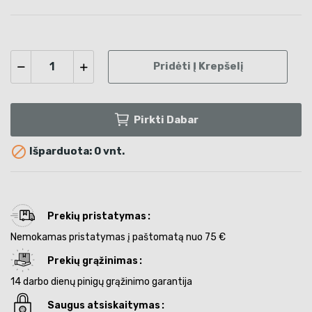
Pridėti Į Krepšelį
Pirkti Dabar

Išparduota: 0 vnt.
Prekių pristatymas
Nemokamas pristatymas į paštomatą nuo 75 €
Prekių grąžinimas
14 darbo dienų pinigų grąžinimo garantija
Saugus atsiskaitymas