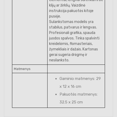
klijų ar žirklių. Vaizdinė
instrukcija pakuotės kitoje
pusėje.
Sulankstomas modelis yra
stabilus, patvarus ir lengvas.
Profesionali grafika, spauda
juodos spalvos. Tinka spalvinti
kreidelėmis, flomasteriais,
žymekliais ir dažais. Kartonas
gerai sugeria drėgmę ir
nesilanksto.
Matmenys
Gaminio matmenys: 29
x 12 x 16 cm
Pakuotės matmenys:
32.5 x 25 cm