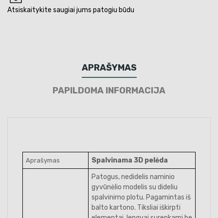
Atsiskaitykite saugiai jums patogiu būdu
APRAŠYMAS
PAPILDOMA INFORMACIJA
Spalvinama 3D pelėda
Aprašymas
Patogus, nedidelis naminio
gyvūnėlio modelis su dideliu
spalvinimo plotu. Pagamintas iš
balto kartono. Tiksliai iškirpti
elementai, lengvai surenkami be