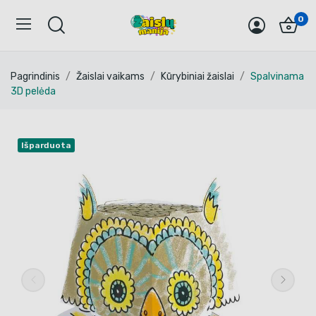
0
Pagrindinis
Žaislai vaikams
Kūrybiniai žaislai
Spalvinama
3D pelėda
Išparduota