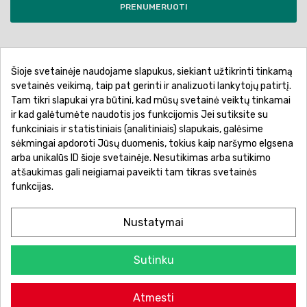
PRENUMERUOTI
Šioje svetainėje naudojame slapukus, siekiant užtikrinti tinkamą
Pirkimo sąlygos ir taisyklės
Privatumo politika
svetainės veikimą, taip pat gerinti ir analizuoti lankytojų patirtį.
Tam tikri slapukai yra būtini, kad mūsų svetainė veiktų tinkamai
Garantinis aptarnavimas
Prekių pristatymas
ir kad galėtumėte naudotis jos funkcijomis Jei sutiksite su
Prekių grąžinimas
Atsiskaitymo būdai
funkciniais ir statistiniais (analitiniais) slapukais, galėsime
sėkmingai apdoroti Jūsų duomenis, tokius kaip naršymo elgsena
arba unikalūs ID šioje svetainėje. Nesutikimas arba sutikimo
atšaukimas gali neigiamai paveikti tam tikras svetainės
funkcijas.
Nustatymai
Sutinku
© 2026 Žaislų manija - Visos teisės saugomos.
Atmesti