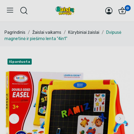
0
Pagrindinis
Žaislai vaikams
Kūrybiniai žaislai
Dvipusė
magnetinė ir piešimo lenta "4in1"
Išparduota