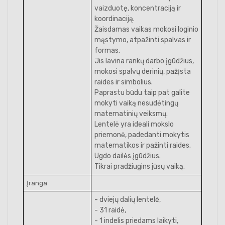
vaizduotę, koncentraciją ir
koordinaciją.
Žaisdamas vaikas mokosi loginio
mąstymo, atpažinti spalvas ir
formas.
Jis lavina rankų darbo įgūdžius,
mokosi spalvų derinių, pažįsta
raides ir simbolius.
Paprastu būdu taip pat galite
mokyti vaiką nesudėtingų
matematinių veiksmų.
Lentelė yra ideali mokslo
priemonė, padedanti mokytis
matematikos ir pažinti raides.
Ugdo dailės įgūdžius.
Tikrai pradžiugins jūsų vaiką.
Įranga
- dviejų dalių lentelė,
- 31 raidė,
- 1 indelis priedams laikyti,