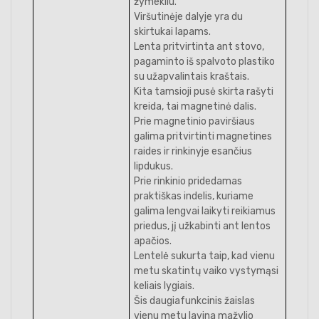
žymekliu.
Viršutinėje dalyje yra du
skirtukai lapams.
Lenta pritvirtinta ant stovo,
pagaminto iš spalvoto plastiko
su užapvalintais kraštais.
Kita tamsioji pusė skirta rašyti
kreida, tai magnetinė dalis.
Prie magnetinio paviršiaus
galima pritvirtinti magnetines
raides ir rinkinyje esančius
lipdukus.
Prie rinkinio pridedamas
praktiškas indelis, kuriame
galima lengvai laikyti reikiamus
priedus, jį užkabinti ant lentos
apačios.
Lentelė sukurta taip, kad vienu
metu skatintų vaiko vystymąsi
keliais lygiais.
Šis daugiafunkcinis žaislas
vienu metu lavina mažylio