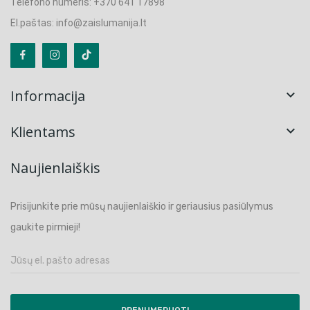
Telefono numeris: +370 641 17898
El.paštas: info@zaislumanija.lt
Informacija

Klientams

Naujienlaiškis
Prisijunkite prie mūsų naujienlaiškio ir geriausius pasiūlymus
gaukite pirmieji!
PRENUMERUOTI