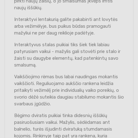
pirkti naujų žaislų, o jo smalsumas įkvėps imtis
naujų iššūkių.
Interaktyvi lentakurią galite pakabinti ant lovytės
arba vežimėlyje, bus puikus būdas pramogauti
mažyliui ne per daug reiklioje padėtyje.
Interaktyvus stalas puikiai tiks šiek tiek labiau
patyrusiam vaikui - mažylis gali stovėti prie stalo ir
žaisti su daugybe elementų, kad patenkintų savo
smalsumą.
Vaikščiojimo rėmas bus labai naudingas mokantis
vaikščioti. Reguliuojamo aukščio rankena leidžia
pritaikyti vežimėlį prie individualių vaiko poreikių, o
svorio dėžė suteikia daugiau stabilumo mokantis šio
svarbaus įgūdžio.
Bėgimo dviratis puikiai tinka didesnių iššūkių
pasiruošusiam vaikui. Mažylis, sėdėdamas ant
balnelio, turės išjudinti dviratuką stumdamasis
kojomis. Rinkinyje taip pat yra rankena, kuria