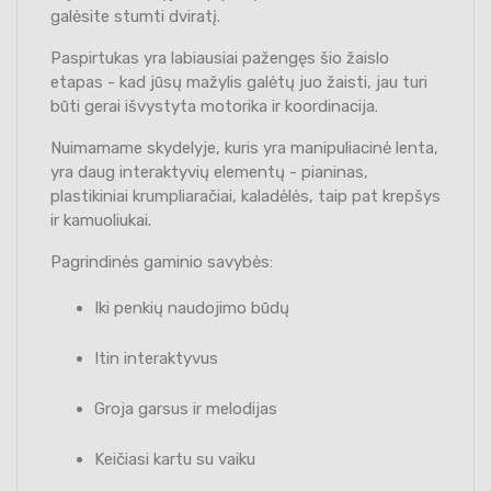
galėsite stumti dviratį.
Paspirtukas yra labiausiai pažengęs šio žaislo
etapas - kad jūsų mažylis galėtų juo žaisti, jau turi
būti gerai išvystyta motorika ir koordinacija.
Nuimamame skydelyje, kuris yra manipuliacinė lenta,
yra daug interaktyvių elementų - pianinas,
plastikiniai krumpliaračiai, kaladėlės, taip pat krepšys
ir kamuoliukai.
Pagrindinės gaminio savybės:
Iki penkių naudojimo būdų
Itin interaktyvus
Groja garsus ir melodijas
Keičiasi kartu su vaiku