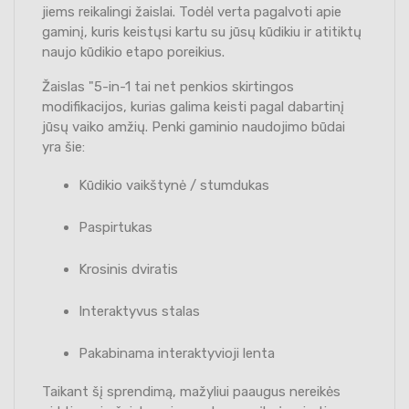
jiems reikalingi žaislai. Todėl verta pagalvoti apie
gaminį, kuris keistųsi kartu su jūsų kūdikiu ir atitiktų
naujo kūdikio etapo poreikius.
Žaislas "5-in-1 tai net penkios skirtingos
modifikacijos, kurias galima keisti pagal dabartinį
jūsų vaiko amžių. Penki gaminio naudojimo būdai
yra šie:
Kūdikio vaikštynė / stumdukas
Paspirtukas
Krosinis dviratis
Interaktyvus stalas
Pakabinama interaktyvioji lenta
Taikant šį sprendimą, mažyliui paaugus nereikės