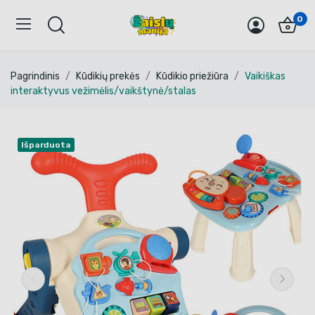
0
Pagrindinis
Kūdikių prekės
Kūdikio priežiūra
Vaikiškas
interaktyvus vežimėlis/vaikštynė/stalas
Išparduota