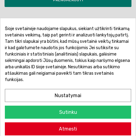
Šioje svetainėje naudojame slapukus, siekiant užtikrinti tinkamą
Pirkimo sąlygos ir taisyklės
Privatumo politika
svetainės veikimą, taip pat gerinti ir analizuoti lankytojų patirtį.
Tam tikri slapukai yra būtini, kad mūsų svetainė veiktų tinkamai
Garantinis aptarnavimas
Prekių pristatymas
ir kad galėtumėte naudotis jos funkcijomis Jei sutiksite su
Prekių grąžinimas
Atsiskaitymo būdai
funkciniais ir statistiniais (analitiniais) slapukais, galėsime
sėkmingai apdoroti Jūsų duomenis, tokius kaip naršymo elgsena
arba unikalūs ID šioje svetainėje. Nesutikimas arba sutikimo
atšaukimas gali neigiamai paveikti tam tikras svetainės
funkcijas.
Nustatymai
Sutinku
© 2026 Žaislų manija - Visos teisės saugomos.
Atmesti