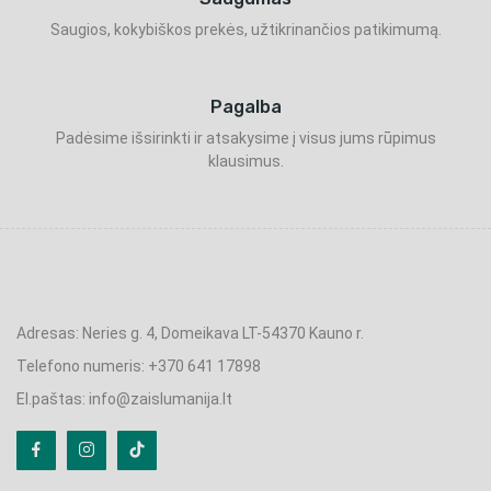
Saugios, kokybiškos prekės, užtikrinančios patikimumą.
Pagalba
Padėsime išsirinkti ir atsakysime į visus jums rūpimus
klausimus.
Adresas: Neries g. 4, Domeikava LT-54370 Kauno r.
Telefono numeris: +370 641 17898
El.paštas: info@zaislumanija.lt