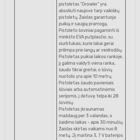
pistoletas "Growler" yra
absoliuti naujovė tarp vaikiškų
pistoletų. Žaislas garantuoja
puikią ir saugią pramogą.
Pistoleto šoviniai pagaminti iš
minkšto EVA putplasčio, su
siurbtukais, kurie labai gerai
prilimpa prie langų ar veidrodžių.
Pistoletas puikiai laikosi rankoje,
jį galima valdyti viena ranka,
šaudo tikrai greitai, o šūvių
nuotolis yra apie 10 metrų.
Pistoletas šaudo pavieniais
šūviais arba automatinėmis
serijomis, į dėtuvę telpa iki 28
šovinių.
Pistoletas įkraunamas
maždaug per 3 valandas, o
žaidimo laikas - apie 30 minučių.
Žaislas skirtas vaikams nuo 8
metų. Jį maitina 3, 7 V baterijos