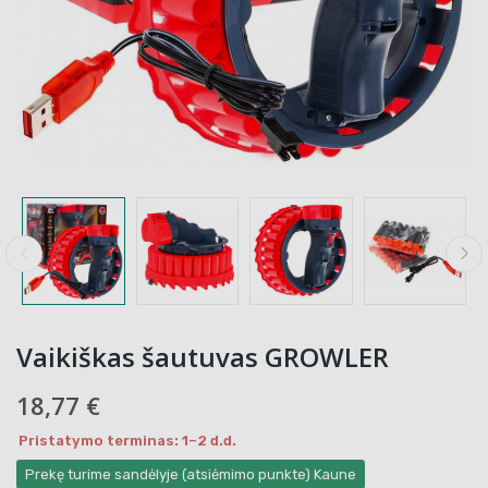
Vaikiškas šautuvas GROWLER
18,77 €
Pristatymo terminas: 1–2 d.d.
Prekę turime sandėlyje (atsiėmimo punkte) Kaune