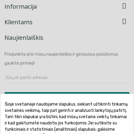

Informacija

Klientams
Naujienlaiškis
Prisijunkite prie mūsų naujienlaiškio ir geriausius pasiūlymus
gaukite pirmieji!
PRENUMERUOTI
Šioje svetainėje naudojame slapukus, siekiant užtikrinti tinkamą
svetainės veikimą, taip pat gerinti ir analizuoti lankytojų patirtį.
Tam tikri slapukai yra būtini, kad mūsų svetainė veiktų tinkamai
ir kad galėtumėte naudotis jos funkcijomis Jei sutiksite su
funkciniais ir statistiniais (analitiniais) slapukais, galėsime
Pirkimo sąlygos ir taisyklės
Privatumo politika