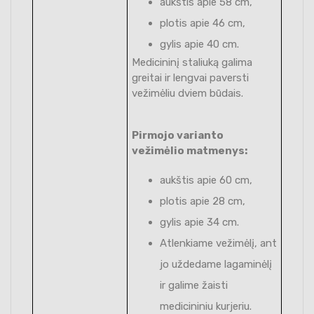
aukštis apie 58 cm,
plotis apie 46 cm,
gylis apie 40 cm.
Medicininį staliuką galima
greitai ir lengvai paversti
vežimėliu dviem būdais.
Pirmojo varianto
vežimėlio matmenys:
aukštis apie 60 cm,
plotis apie 28 cm,
gylis apie 34 cm.
Atlenkiame vežimėlį, ant
jo uždedame lagaminėlį
ir galime žaisti
medicininiu kurjeriu.