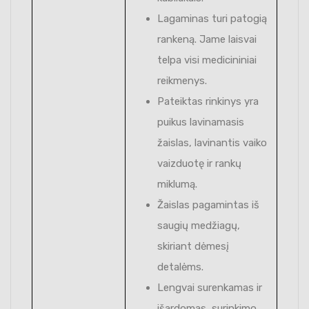
Lagaminas turi patogią
rankeną. Jame laisvai
telpa visi medicininiai
reikmenys.
Pateiktas rinkinys yra
puikus lavinamasis
žaislas, lavinantis vaiko
vaizduotę ir rankų
miklumą.
Žaislas pagamintas iš
saugių medžiagų,
skiriant dėmesį
detalėms.
Lengvai surenkamas ir
išardomas, surinkimo