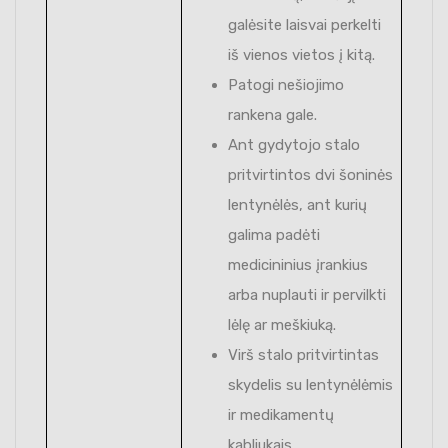
galėsite laisvai perkelti
iš vienos vietos į kitą.
Patogi nešiojimo
rankena gale.
Ant gydytojo stalo
pritvirtintos dvi šoninės
lentynėlės, ant kurių
galima padėti
medicininius įrankius
arba nuplauti ir pervilkti
lėlę ar meškiuką.
Virš stalo pritvirtintas
skydelis su lentynėlėmis
ir medikamentų
kabliukais.