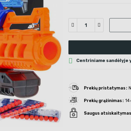

Centriniame sandėlyje y
Prekių pristatymas
N
Prekių grąžinimas
14 
Saugus atsiskaityma