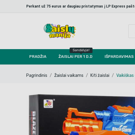
Perkant už 75 eurus ar daugiau pristatymas į LP Express p
Sandėlyje!
PRADŽIA
ŽAISLAI PER 1 D.D
IŠPARDAVIMAS
Pagrindinis
Žaislai vaikams
Kiti žaislai
Vaikiškas