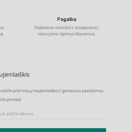
Pagalba
ės,
Padėsime išsirinkti ir atsakysime į
ą.
visus jums rūpimus klausimus.
jienlaiškis
ijunkite prie mūsų naujienlaiškio ir geriausius pasiūlymus
ite pirmieji!