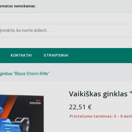
aštomatus nemokamas.
KONTAKTAI
STRAIPSNIAI
 ginklas "Blaze Storm Rifle"
Vaikiškas ginklas 
22,51 €
Pristatymo terminas: 3 - 5 darb