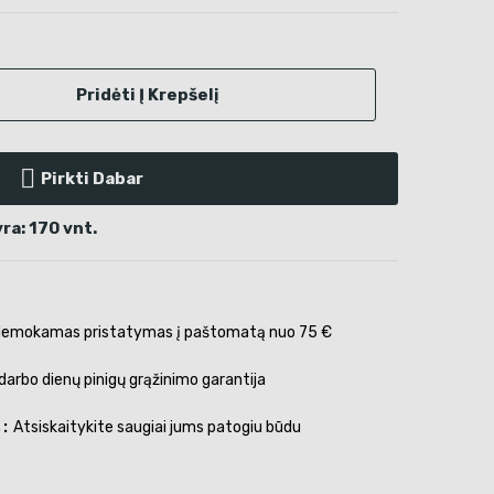
Pridėti Į Krepšelį
Pirkti Dabar
ra: 170 vnt.
emokamas pristatymas į paštomatą nuo 75 €
darbo dienų pinigų grąžinimo garantija
s
Atsiskaitykite saugiai jums patogiu būdu