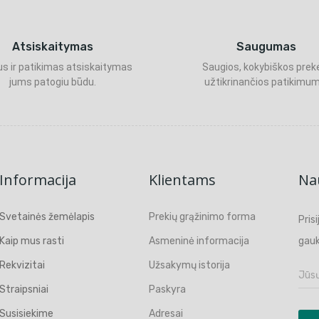
Atsiskaitymas
Saugumas
s ir patikimas atsiskaitymas
Saugios, kokybiškos prek
jums patogiu būdu.
užtikrinančios patikimum
Informacija
Klientams
Nau
Svetainės žemėlapis
Prekių grąžinimo forma
Pris
Kaip mus rasti
Asmeninė informacija
gauk
Rekvizitai
Užsakymų istorija
Straipsniai
Paskyra
Susisiekime
Adresai