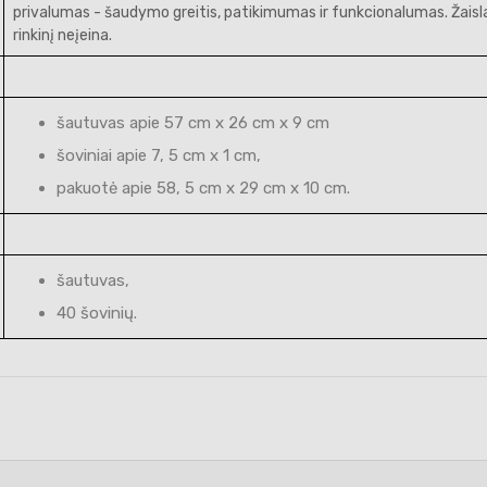
privalumas - šaudymo greitis, patikimumas ir funkcionalumas. Žaislas
rinkinį neįeina.
šautuvas apie 57 cm x 26 cm x 9 cm
šoviniai apie 7, 5 cm x 1 cm,
pakuotė apie 58, 5 cm x 29 cm x 10 cm.
šautuvas,
40 šovinių.