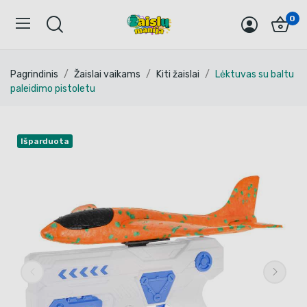
0
Pagrindinis
Žaislai vaikams
Kiti žaislai
Lėktuvas su baltu
paleidimo pistoletu
Išparduota