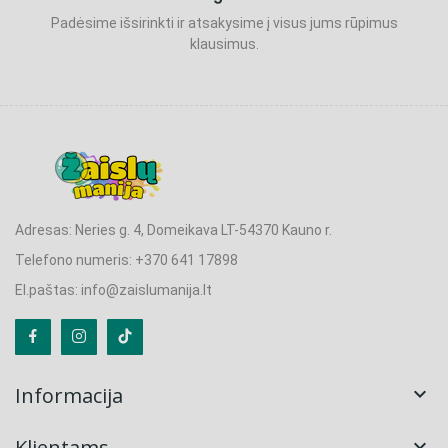
Padėsime išsirinkti ir atsakysime į visus jums rūpimus
klausimus.
Adresas: Neries g. 4, Domeikava LT-54370 Kauno r.
Telefono numeris: +370 641 17898
El.paštas: info@zaislumanija.lt
Informacija

Klientams
