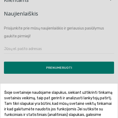
Naujienlaiškis
Prisijunkite prie mūsų naujienlaiškio ir geriausius pasiūlymus
gaukite pirmieji!
PRENUMERUOTI
Šioje svetainėje naudojame slapukus, siekiant užtikrinti tinkamą
Pirkimo sąlygos ir taisyklės
Privatumo politika
svetainės veikimą, taip pat gerinti ir analizuoti lankytojų patirtį.
Tam tikri slapukai yra būtini, kad mūsų svetainė veiktų tinkamai
Garantinis aptarnavimas
Prekių pristatymas
ir kad galėtumėte naudotis jos funkcijomis Jei sutiksite su
Prekių grąžinimas
Atsiskaitymo būdai
funkciniais ir statistiniais (analitiniais) slapukais, galėsime