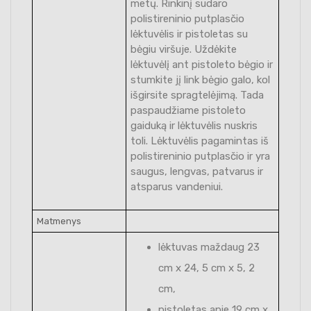
metų. Rinkinį sudaro
polistireninio putplasčio
lėktuvėlis ir pistoletas su
bėgiu viršuje. Uždėkite
lėktuvėlį ant pistoleto bėgio ir
stumkite jį link bėgio galo, kol
išgirsite spragtelėjimą. Tada
paspaudžiame pistoleto
gaiduką ir lėktuvėlis nuskris
toli. Lėktuvėlis pagamintas iš
polistireninio putplasčio ir yra
saugus, lengvas, patvarus ir
atsparus vandeniui.
Matmenys
lėktuvas maždaug 23
cm x 24, 5 cm x 5, 2
cm,
pistoletas apie 19 cm x