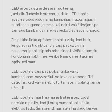
LED juosta su judesio ir sutemų
jutikliu
Judesio ir sutemų jutiklio LED juosta
apšvies visus jūsų namų kampelius ir užkampius ir
suteiks saugumo jausmą, kai naktį vaikštinėjant po
tamsius kambarius nereikės ieškoti šviesos jungiklio.
Jis puikiai tinka apšviesti spintų vidų, kad būtų
lengviau rasti daiktus. Jis taip pat užtikrins
saugumą lipant laiptais arba einant visiškai tamsiu
koridoriumi naktį, nes
veiks kaip orientacinis
apšvietimas
.
LED juostelė taip pat puikiai tinka vaikų
kambariuose, pavyzdžiui, po lova ar komoda. Tai
užtikrins, kad vaikai nebijotų tamsos ir galėtų ramiai
užmigti.
LED juostelė
maitinama iš baterijos
, todėl
nereikia rūpintis, kad ji būtų sumontuota šalia
elektros lizdo. Šis sprendimas suteikia daug laisvės