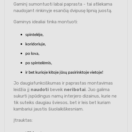
Gaminį sumontuoti labai paprasta - tai atliekama
naudojant rinkinyje esančią dvipusę lipnią juostą.
Gaminys idealiai tinka montuoti:
spintelėje,
koridoriuje,
po lova,
po spintelėmis,
ir bet kurioje kitoje jūsų pasirinktoje vietoje!
Jo daugiafunkciškumas ir paprastas montavimas
leidžia jį
naudoti
beveik
neribotai
. Juo galima
sukurti įspūdingus namų interjero dizainus, kurie ne
tik suteiks daugiau šviesos, bet ir leis bet kuriam
kambariui jaustis šiuolaikiškesniam.
Įtrauktas: