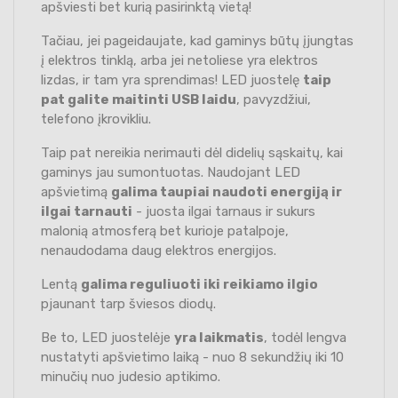
apšviesti bet kurią pasirinktą vietą!
Tačiau, jei pageidaujate, kad gaminys būtų įjungtas
į elektros tinklą, arba jei netoliese yra elektros
lizdas, ir tam yra sprendimas! LED juostelę
taip
pat galite maitinti USB laidu
, pavyzdžiui,
telefono įkrovikliu.
Taip pat nereikia nerimauti dėl didelių sąskaitų, kai
gaminys jau sumontuotas. Naudojant LED
apšvietimą
galima taupiai naudoti energiją ir
ilgai tarnauti
- juosta ilgai tarnaus ir sukurs
malonią atmosferą bet kurioje patalpoje,
nenaudodama daug elektros energijos.
Lentą
galima reguliuoti iki reikiamo ilgio
pjaunant tarp šviesos diodų.
Be to, LED juostelėje
yra laikmatis
, todėl lengva
nustatyti apšvietimo laiką - nuo 8 sekundžių iki 10
minučių nuo judesio aptikimo.