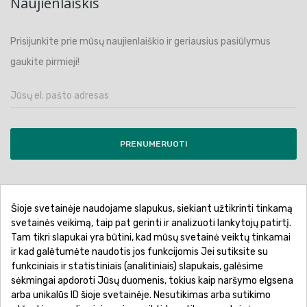
Naujienlaiškis
Prisijunkite prie mūsų naujienlaiškio ir geriausius pasiūlymus
gaukite pirmieji!
PRENUMERUOTI
Šioje svetainėje naudojame slapukus, siekiant užtikrinti tinkamą
Pirkimo sąlygos ir taisyklės
Privatumo politika
svetainės veikimą, taip pat gerinti ir analizuoti lankytojų patirtį.
Tam tikri slapukai yra būtini, kad mūsų svetainė veiktų tinkamai
Garantinis aptarnavimas
Prekių pristatymas
ir kad galėtumėte naudotis jos funkcijomis Jei sutiksite su
Prekių grąžinimas
Atsiskaitymo būdai
funkciniais ir statistiniais (analitiniais) slapukais, galėsime
sėkmingai apdoroti Jūsų duomenis, tokius kaip naršymo elgsena
arba unikalūs ID šioje svetainėje. Nesutikimas arba sutikimo