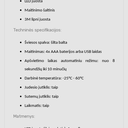
LED juosta
Maitinimo šaltinis
3M lipni juosta
Techninės specifikacijos:
Šviesos spalva: šilta balta
Maitinimas: 4x AAA baterijos arba USB laidas
Apšvietimo laikas automatiniu režimu: nuo 8
sekundžių iki 10 minučių
Darbinė temperatūra: -25°C - 60°C
Judesio jutiklis: taip
Sutemų jutiklis: taip
Laikmatis: taip
Matmenys: