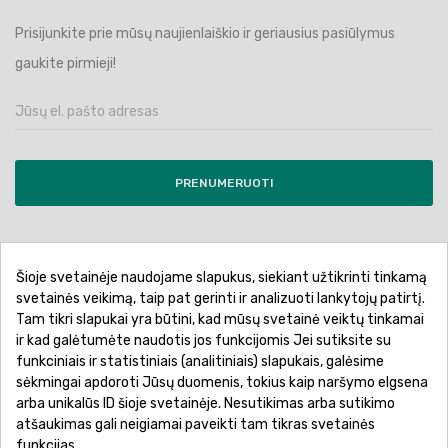
Prisijunkite prie mūsų naujienlaiškio ir geriausius pasiūlymus
gaukite pirmieji!
PRENUMERUOTI
Šioje svetainėje naudojame slapukus, siekiant užtikrinti tinkamą
Pirkimo sąlygos ir taisyklės
Privatumo politika
svetainės veikimą, taip pat gerinti ir analizuoti lankytojų patirtį.
Tam tikri slapukai yra būtini, kad mūsų svetainė veiktų tinkamai
Garantinis aptarnavimas
Prekių pristatymas
ir kad galėtumėte naudotis jos funkcijomis Jei sutiksite su
Prekių grąžinimas
Atsiskaitymo būdai
funkciniais ir statistiniais (analitiniais) slapukais, galėsime
sėkmingai apdoroti Jūsų duomenis, tokius kaip naršymo elgsena
arba unikalūs ID šioje svetainėje. Nesutikimas arba sutikimo
atšaukimas gali neigiamai paveikti tam tikras svetainės
funkcijas.