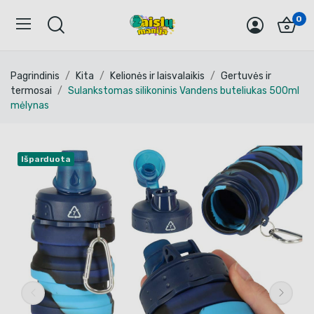
0
Pagrindinis
Kita
Kelionės ir laisvalaikis
Gertuvės ir
termosai
Sulankstomas silikoninis Vandens buteliukas 500ml
mėlynas
Išparduota