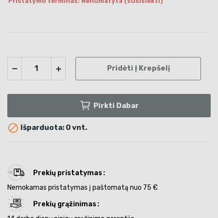
Pristatymo terminas: Nenumatyta (susisiekti)
Pridėti Į Krepšelį
Pirkti Dabar

Išparduota: 0 vnt.
Prekių pristatymas
Nemokamas pristatymas į paštomatą nuo 75 €
Prekių grąžinimas