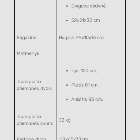
Dviguba sėdynė,
52x21x32 cm
Bagažinė
Nugara: 49x10x16 cm
Matmenys
Ilgis 120 cm,
Transporto
Plotis 81 cm,
priemonės dydis
Aukštis 83 cm,
Transporto
32 kg
priemonės svoris
Kartono dydis
113x65x37cm