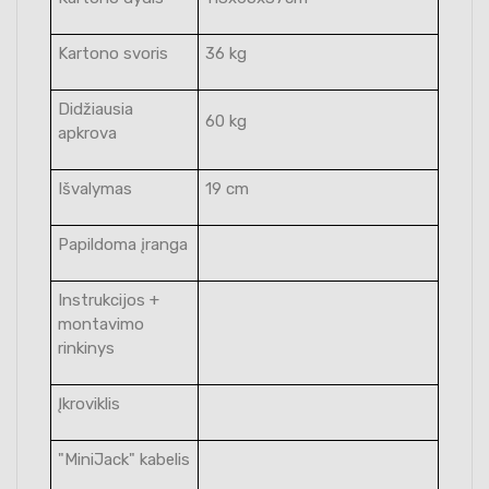
Kartono svoris
36 kg
Didžiausia
60 kg
apkrova
Išvalymas
19 cm
Papildoma įranga
Instrukcijos +
montavimo
rinkinys
Įkroviklis
"MiniJack" kabelis