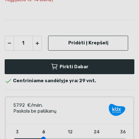
Pridėti Į Krepšelį
Pirkti Dabar

Centriniame sandėlyje yra: 29 vnt.