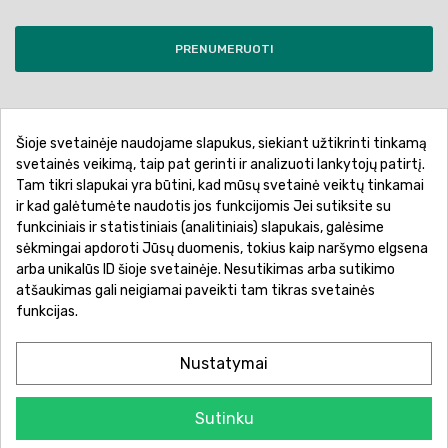
PRENUMERUOTI
Šioje svetainėje naudojame slapukus, siekiant užtikrinti tinkamą
Pirkimo sąlygos ir taisyklės
Privatumo politika
svetainės veikimą, taip pat gerinti ir analizuoti lankytojų patirtį.
Tam tikri slapukai yra būtini, kad mūsų svetainė veiktų tinkamai
Garantinis aptarnavimas
Prekių pristatymas
ir kad galėtumėte naudotis jos funkcijomis Jei sutiksite su
Prekių grąžinimas
Atsiskaitymo būdai
funkciniais ir statistiniais (analitiniais) slapukais, galėsime
sėkmingai apdoroti Jūsų duomenis, tokius kaip naršymo elgsena
arba unikalūs ID šioje svetainėje. Nesutikimas arba sutikimo
atšaukimas gali neigiamai paveikti tam tikras svetainės
funkcijas.
Nustatymai
Sutinku
© 2026 Žaislų manija - Visos teisės saugomos.