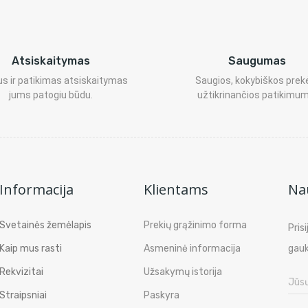
Atsiskaitymas
Saugumas
s ir patikimas atsiskaitymas
Saugios, kokybiškos prek
jums patogiu būdu.
užtikrinančios patikimum
Informacija
Klientams
Nau
Svetainės žemėlapis
Prekių grąžinimo forma
Pris
Kaip mus rasti
Asmeninė informacija
gauk
Rekvizitai
Užsakymų istorija
Straipsniai
Paskyra