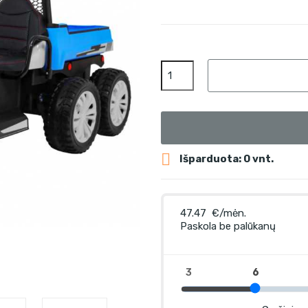

Išparduota: 0 vnt.