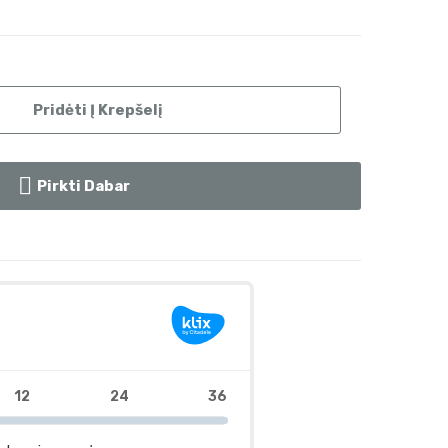
Pridėti Į Krepšelį
Pirkti Dabar