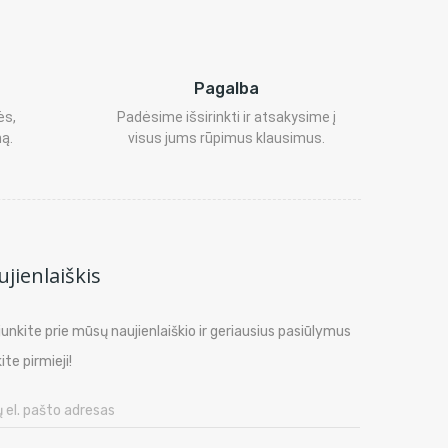
Pagalba
ės,
Padėsime išsirinkti ir atsakysime į
ą.
visus jums rūpimus klausimus.
jienlaiškis
ijunkite prie mūsų naujienlaiškio ir geriausius pasiūlymus
ite pirmieji!