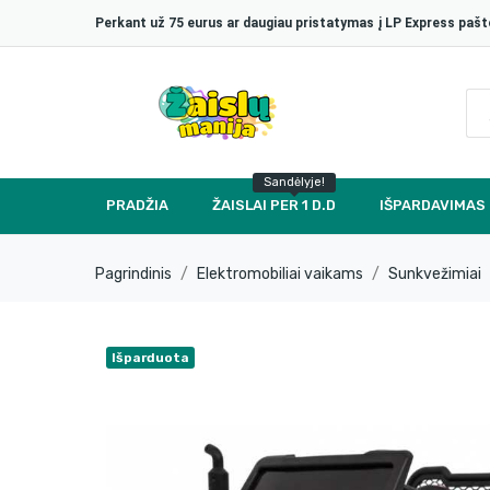
Perkant už 75 eurus ar daugiau pristatymas į LP Express p
Sandėlyje!
PRADŽIA
ŽAISLAI PER 1 D.D
IŠPARDAVIMAS
Pagrindinis
Elektromobiliai vaikams
Sunkvežimiai
Išparduota