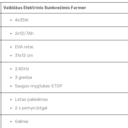
Vaikiškas Elektrinis Sunkvežimis Farmer
4x35W
2x12/7Ah
EVA ratai,
31x12 cm
2.4GHz
3 greičiai
Saugos mygtukas STOP
Lėtas paleidimas
2 x pirmyn/atgal
Galiniai