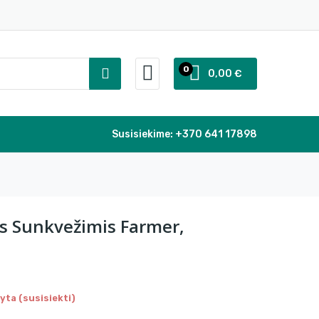
0
0,00 €
Susisiekime:
+370 641 17898
is Sunkvežimis Farmer,
ta (susisiekti)