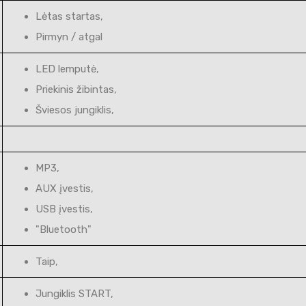
Lėtas startas,
Pirmyn / atgal
LED lemputė,
Priekinis žibintas,
Šviesos jungiklis,
MP3,
AUX įvestis,
USB įvestis,
"Bluetooth"
Taip,
Jungiklis START,