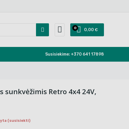
0
0,00 €
Susisiekime:
+370 641 17898
is sunkvėžimis Retro 4x4 24V,
ta (susisiekti)