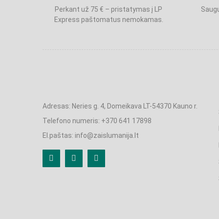
Perkant už 75 € – pristatymas į LP
Saugu
Express paštomatus nemokamas.
Adresas: Neries g. 4, Domeikava LT-54370 Kauno r.
Telefono numeris: +370 641 17898
El.paštas: info@zaislumanija.lt