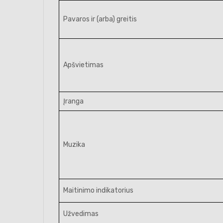
Pavaros ir (arba) greitis
Apšvietimas
Įranga
Muzika
Maitinimo indikatorius
Užvedimas