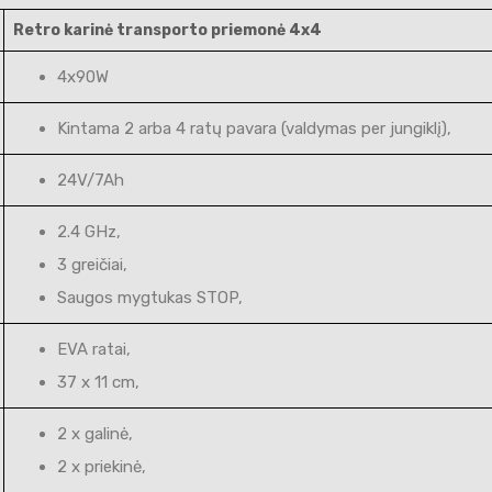
Retro karinė transporto priemonė 4x4
4x90W
Kintama 2 arba 4 ratų pavara (valdymas per jungiklį),
24V/7Ah
2.4 GHz,
3 greičiai,
Saugos mygtukas STOP,
EVA ratai,
37 x 11 cm,
2 x galinė,
2 x priekinė,