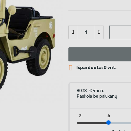

Išparduota: 0 vnt.