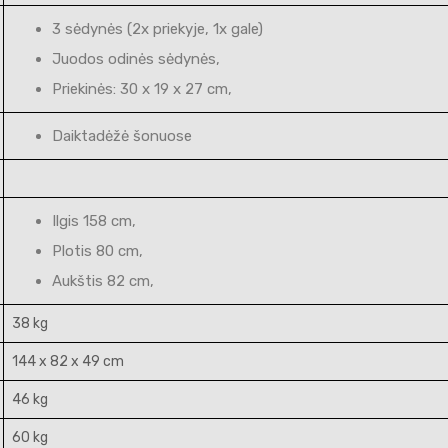
3 sėdynės (2x priekyje, 1x gale)
Juodos odinės sėdynės,
Priekinės: 30 x 19 x 27 cm,
Daiktadėžė šonuose
Ilgis 158 cm,
Plotis 80 cm,
Aukštis 82 cm,
38 kg
144 x 82 x 49 cm
46 kg
60 kg