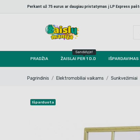
Perkant už 75 eurus ar daugiau pristatymas į LP Express p
Sandėlyje!
PRADŽIA
ŽAISLAI PER 1 D.D
IŠPARDAVIMAS
Pagrindinis
Elektromobiliai vaikams
Sunkvežimiai
Išparduota