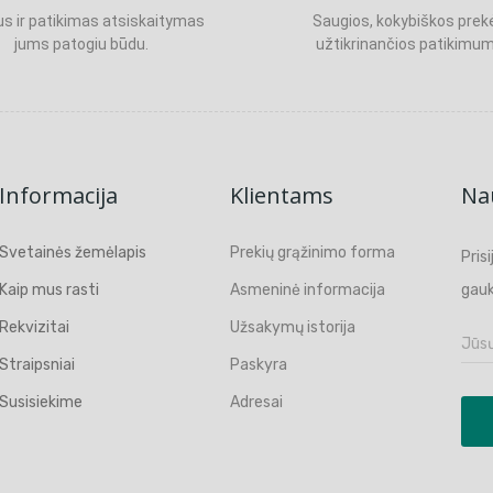
s ir patikimas atsiskaitymas
Saugios, kokybiškos prek
jums patogiu būdu.
užtikrinančios patikimum
Informacija
Klientams
Nau
Svetainės žemėlapis
Prekių grąžinimo forma
Pris
Kaip mus rasti
Asmeninė informacija
gauk
Rekvizitai
Užsakymų istorija
Straipsniai
Paskyra
Susisiekime
Adresai