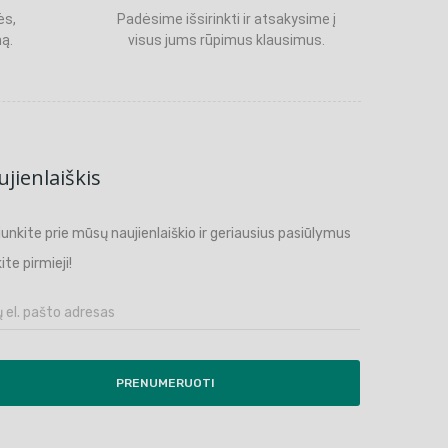
ės,
Padėsime išsirinkti ir atsakysime į
ą.
visus jums rūpimus klausimus.
jienlaiškis
ijunkite prie mūsų naujienlaiškio ir geriausius pasiūlymus
ite pirmieji!
PRENUMERUOTI