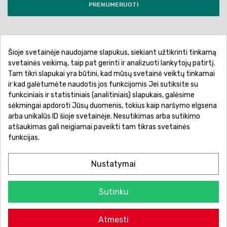
PRENUMERUOTI
Šioje svetainėje naudojame slapukus, siekiant užtikrinti tinkamą
Pirkimo sąlygos ir taisyklės
Privatumo politika
svetainės veikimą, taip pat gerinti ir analizuoti lankytojų patirtį.
Tam tikri slapukai yra būtini, kad mūsų svetainė veiktų tinkamai
Garantinis aptarnavimas
Prekių pristatymas
ir kad galėtumėte naudotis jos funkcijomis Jei sutiksite su
Prekių grąžinimas
Atsiskaitymo būdai
funkciniais ir statistiniais (analitiniais) slapukais, galėsime
sėkmingai apdoroti Jūsų duomenis, tokius kaip naršymo elgsena
arba unikalūs ID šioje svetainėje. Nesutikimas arba sutikimo
atšaukimas gali neigiamai paveikti tam tikras svetainės
funkcijas.
Nustatymai
Sutinku
© 2026 Žaislų manija - Visos teisės saugomos.
Atmesti