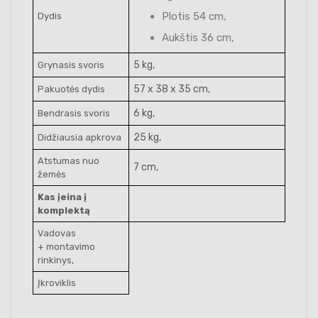
Plotis 54 cm,
Dydis
Aukštis 36 cm,
5 kg,
Grynasis svoris
57 x 38 x 35 cm,
Pakuotės dydis
6 kg,
Bendrasis svoris
25 kg,
Didžiausia apkrova
Atstumas nuo
7 cm,
žemės
Kas įeina į
komplektą
Vadovas
+ montavimo
rinkinys,
Įkroviklis