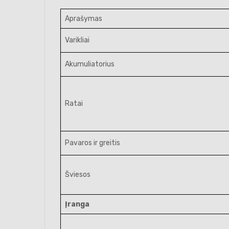
Aprašymas
Varikliai
Akumuliatorius
Ratai
Pavaros ir greitis
Šviesos
Įranga