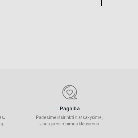
Pagalba
ės,
Padėsime išsirinkti ir atsakysime į
ą.
visus jums rūpimus klausimus.