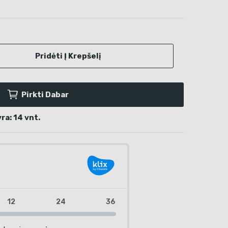
Pridėti Į Krepšelį
Pirkti Dabar
a: 14 vnt.