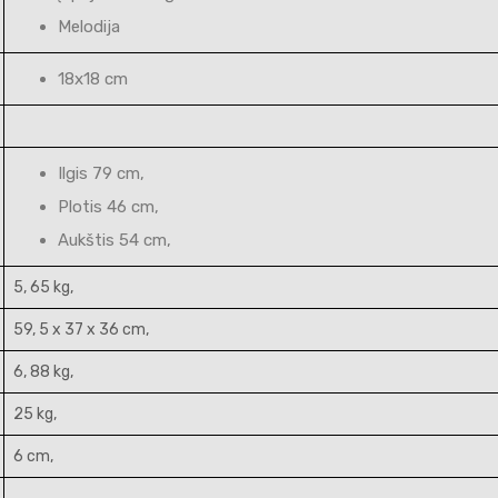
Melodija
18x18 cm
Ilgis 79 cm,
Plotis 46 cm,
Aukštis 54 cm,
5, 65 kg,
59, 5 x 37 x 36 cm,
6, 88 kg,
25 kg,
6 cm,