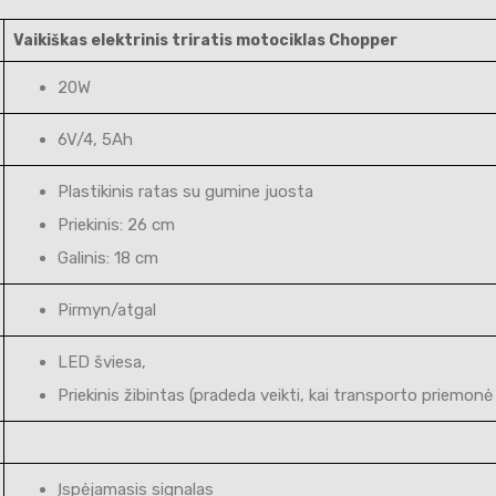
Vaikiškas elektrinis triratis motociklas Chopper
20W
6V/4, 5Ah
Plastikinis ratas su gumine juosta
Priekinis: 26 cm
Galinis: 18 cm
Pirmyn/atgal
LED šviesa,
Priekinis žibintas (pradeda veikti, kai transporto priemonė
Įspėjamasis signalas