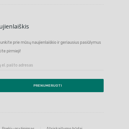
jienlaiškis
ijunkite prie mūsų naujienlaiškio ir geriausius pasiūlymus
ite pirmieji!
PRENUMERUOTI
Prekių grąžinimas
Atsiskaitymo būdai