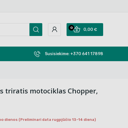
0
0,00 €
Susisiekime:
+370 641 17898
is triratis motociklas Chopper,
bo dienos (Preliminari data rugpjūčio 13-14 diena)