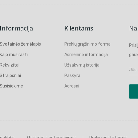
Informacija
Klientams
Nau
Svetainės žemėlapis
Prekių grąžinimo forma
Pris
Kaip mus rasti
Asmeninė informacija
gauk
Rekvizitai
Užsakymų istorija
Straipsniai
Paskyra
Susisiekime
Adresai
politika
Garantinis aptarnavimas
Prekių pristatymas