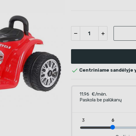

Centriniame sandėlyje yr