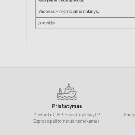
Kas įeina į komplektą
Vadovas + montavimo rinkinys,
Įkroviklis
Pristatymas
Perkant už 75 € – pristatymas į LP
Saugu
Express paštomatus nemokamas.