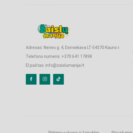
Adresas: Neries g. 4, Domeikava LT-54370 Kauno r.
Telefono numeris: +370 641 17898
El.paštas: info@zaislumanija.lt
Pirkimo sąlygos ir taisyklės
Privatumo 