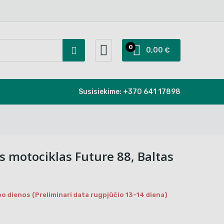
0
0,00 €
Susisiekime:
+370 641 17898
is motociklas Future 88, Baltas
o dienos (Preliminari data rugpjūčio 13-14 diena)