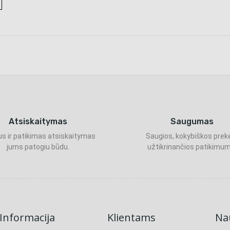
Atsiskaitymas
Saugumas
s ir patikimas atsiskaitymas
Saugios, kokybiškos prek
jums patogiu būdu.
užtikrinančios patikimum
Informacija
Klientams
Nau