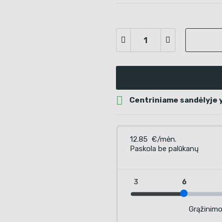

Centriniame sandėlyje y