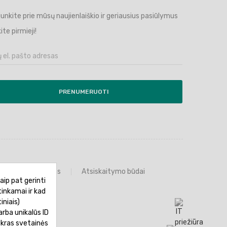
ijunkite prie mūsų naujienlaiškio ir geriausius pasiūlymus
ite pirmieji!
PRENUMERUOTI
Prekių grąžinimas
Atsiskaitymo būdai
aip pat gerinti
tinkamai ir kad
iniais)
rba unikalūs ID
ikras svetainės