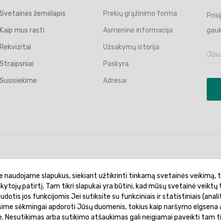
Svetainės žemėlapis
Prekių grąžinimo forma
Pris
Kaip mus rasti
Asmeninė informacija
gauk
Rekvizitai
Užsakymų istorija
Straipsniai
Paskyra
Susisiekime
Adresai
politika
Garantinis aptarnavimas
Prekių pristatymas
e naudojame slapukus, siekiant užtikrinti tinkamą svetainės veikimą, t
ankytojų patirtį. Tam tikri slapukai yra būtini, kad mūsų svetainė veiktų 
otis jos funkcijomis Jei sutiksite su funkciniais ir statistiniais (analit
ėsime sėkmingai apdoroti Jūsų duomenis, tokius kaip naršymo elgsena a
je. Nesutikimas arba sutikimo atšaukimas gali neigiamai paveikti tam t