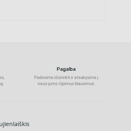
Pagalba
ės,
Padėsime išsirinkti ir atsakysime į
ą.
visus jums rūpimus klausimus.
jienlaiškis