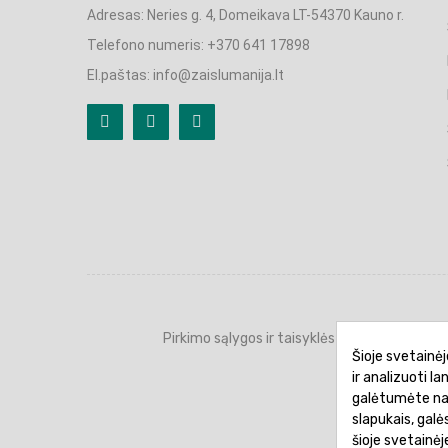
Adresas: Neries g. 4, Domeikava LT-54370 Kauno r.
Telefono numeris: +370 641 17898
El.paštas: info@zaislumanija.lt
Pirkimo sąlygos ir taisyklės
Privatumo 
Šioje svetainėj
ir analizuoti l
galėtumėte naud
slapukais, gal
šioje svetainė