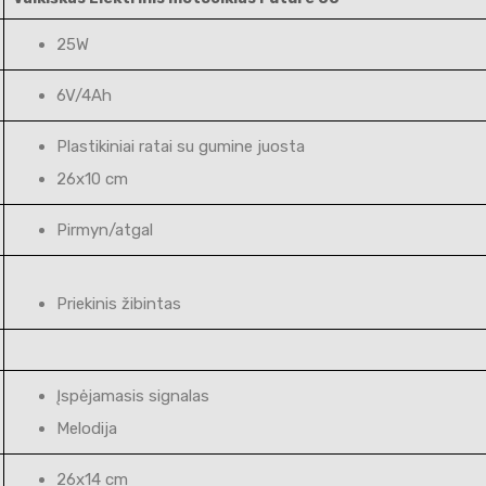
25W
6V/4Ah
Plastikiniai ratai su gumine juosta
26x10 cm
Pirmyn/atgal
Priekinis žibintas
Įspėjamasis signalas
Melodija
26x14 cm