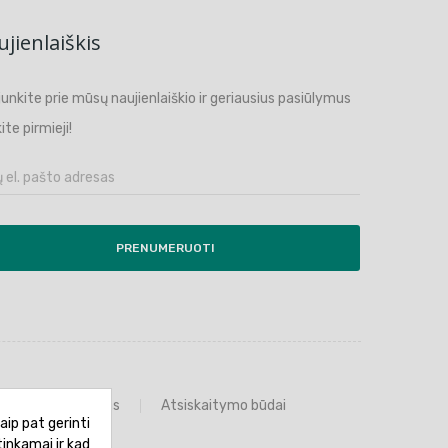
jienlaiškis
ijunkite prie mūsų naujienlaiškio ir geriausius pasiūlymus
ite pirmieji!
PRENUMERUOTI
Prekių grąžinimas
Atsiskaitymo būdai
aip pat gerinti
tinkamai ir kad