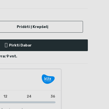
Pridėti Į Krepšelį
Pirkti Dabar
a: 9 vnt.