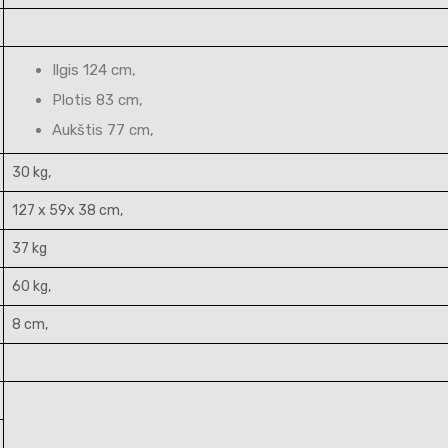
Ilgis 124 cm,
Plotis 83 cm,
Aukštis 77 cm,
30 kg,
127 x 59x 38 cm,
37 kg
60 kg,
8 cm,