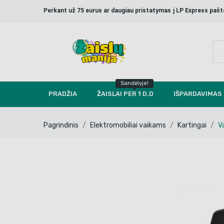
Perkant už 75 eurus ar daugiau pristatymas į LP Express p
Sandėlyje!
PRADŽIA
ŽAISLAI PER 1 D.D
IŠPARDAVIMAS
Pagrindinis
Elektromobiliai vaikams
Kartingai
V