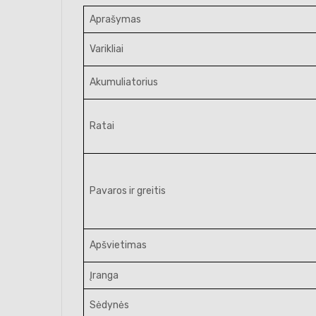
Aprašymas
Varikliai
Akumuliatorius
Ratai
Pavaros ir greitis
Apšvietimas
Įranga
Sėdynės