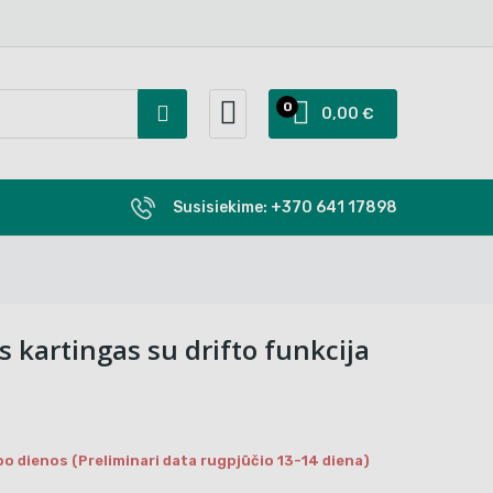
0
0,00 €
Susisiekime:
+370 641 17898
s kartingas su drifto funkcija
bo dienos (Preliminari data rugpjūčio 13-14 diena)