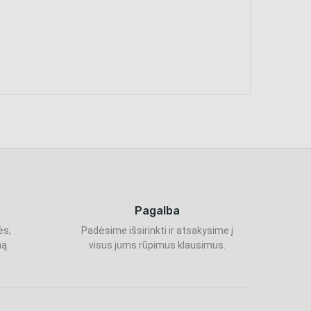
Pagalba
ės,
Padėsime išsirinkti ir atsakysime į
ą.
visus jums rūpimus klausimus.