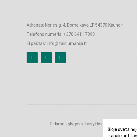
Adresas: Neries g. 4, Domeikava LT-54370 Kauno r.
Telefono numeris: +370 641 17898
El.paštas: info@zaislumanija.lt
Pirkimo sąlygos ir taisyklės
Privatumo 
Šioje svetainėj
ir analizuoti l