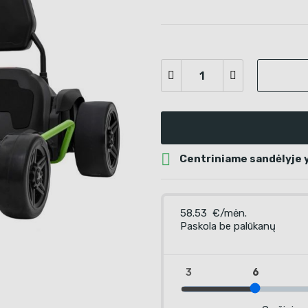

Centriniame sandėlyje yr