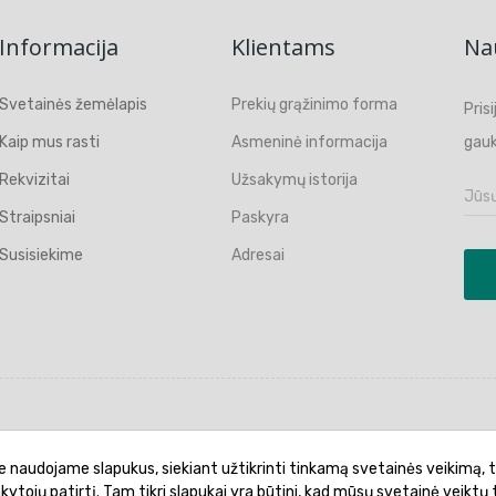
Informacija
Klientams
Nau
Svetainės žemėlapis
Prekių grąžinimo forma
Pris
Kaip mus rasti
Asmeninė informacija
gauk
Rekvizitai
Užsakymų istorija
Straipsniai
Paskyra
Susisiekime
Adresai
politika
Garantinis aptarnavimas
Prekių pristatymas
e naudojame slapukus, siekiant užtikrinti tinkamą svetainės veikimą, t
ankytojų patirtį. Tam tikri slapukai yra būtini, kad mūsų svetainė veiktų 