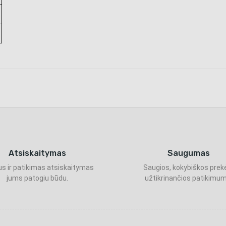
Atsiskaitymas
Saugumas
s ir patikimas atsiskaitymas
Saugios, kokybiškos prek
jums patogiu būdu.
užtikrinančios patikimum