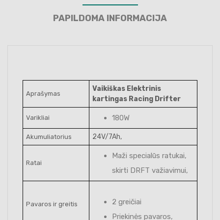
PAPILDOMA INFORMACIJA
Vaikiškas Elektrinis
Aprašymas
kartingas Racing Drifter
180W
Varikliai
24V/7Ah,
Akumuliatorius
Maži specialūs ratukai,
Ratai
skirti DRFT važiavimui,
2 greičiai
Pavaros ir greitis
Priekinės pavaros,