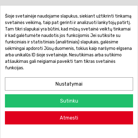
Šioje svetainėje naudojame slapukus, siekiant užtikrinti tinkamą
Pirkimo sąlygos ir taisyklės
Privatumo politika
svetainės veikimą, taip pat gerinti ir analizuoti lankytojų patirtį.
Tam tikri slapukai yra būtini, kad mūsų svetainė veiktų tinkamai
Garantinis aptarnavimas
Prekių pristatymas
ir kad galėtumėte naudotis jos funkcijomis Jei sutiksite su
Prekių grąžinimas
Atsiskaitymo būdai
funkciniais ir statistiniais (analitiniais) slapukais, galėsime
sėkmingai apdoroti Jūsų duomenis, tokius kaip naršymo elgsena
arba unikalūs ID šioje svetainėje. Nesutikimas arba sutikimo
atšaukimas gali neigiamai paveikti tam tikras svetainės
funkcijas.
Nustatymai
Sutinku
© 2026 Žaislų manija - Visos teisės saugomos.
Atmesti