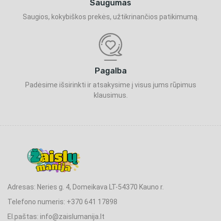
Saugumas
Saugios, kokybiškos prekės, užtikrinančios patikimumą.
Pagalba
Padėsime išsirinkti ir atsakysime į visus jums rūpimus
klausimus.
Adresas: Neries g. 4, Domeikava LT-54370 Kauno r.
Telefono numeris: +370 641 17898
El.paštas: info@zaislumanija.lt