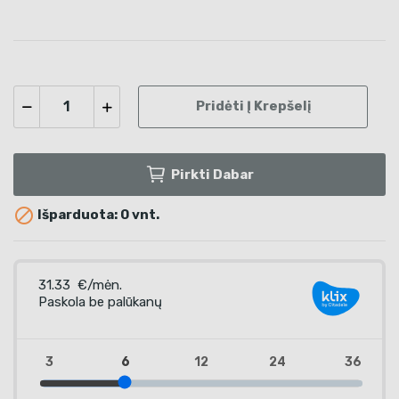
Pridėti Į Krepšelį
Pirkti Dabar

Išparduota: 0 vnt.