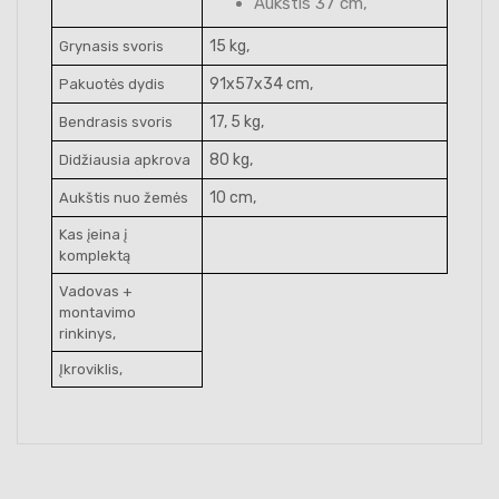
Aukštis 37 cm,
15 kg,
Grynasis svoris
91x57x34 cm,
Pakuotės dydis
17, 5 kg,
Bendrasis svoris
80 kg,
Didžiausia apkrova
10 cm,
Aukštis nuo žemės
Kas įeina į
komplektą
Vadovas +
montavimo
rinkinys,
Įkroviklis,