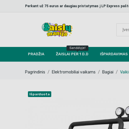
Perkant už 75 eurus ar daugiau pristatymas į LP Express p
Sandėlyje!
PRADŽIA
ŽAISLAI PER 1 D.D
IŠPARDAVIMAS
Pagrindinis
Elektromobiliai vaikams
Bagiai
Vaik
Išparduota