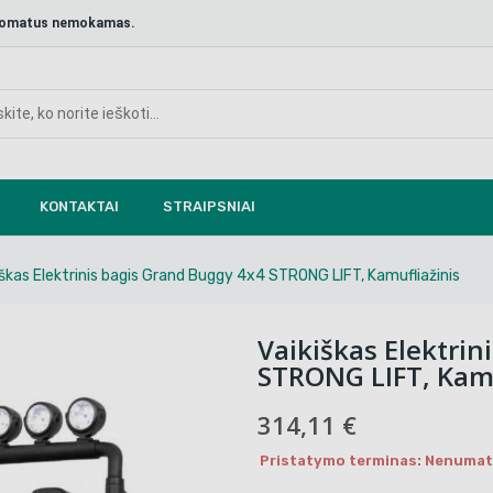
aštomatus nemokamas.
KONTAKTAI
STRAIPSNIAI
iškas Elektrinis bagis Grand Buggy 4x4 STRONG LIFT, Kamufliažinis
Vaikiškas Elektrin
STRONG LIFT, Kamu
314,11 €
Pristatymo terminas: Nenumaty