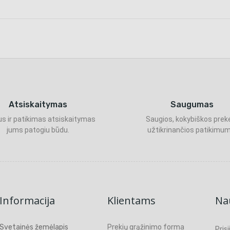
Atsiskaitymas
Saugumas
s ir patikimas atsiskaitymas
Saugios, kokybiškos prek
jums patogiu būdu.
užtikrinančios patikimum
Informacija
Klientams
Nau
Svetainės žemėlapis
Prekių grąžinimo forma
Pris