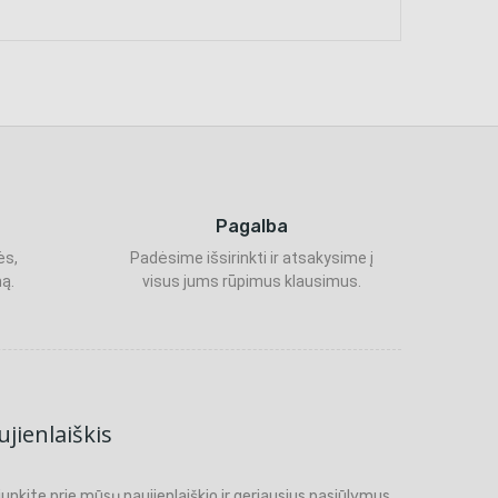
Pagalba
ės,
Padėsime išsirinkti ir atsakysime į
ą.
visus jums rūpimus klausimus.
jienlaiškis
ijunkite prie mūsų naujienlaiškio ir geriausius pasiūlymus