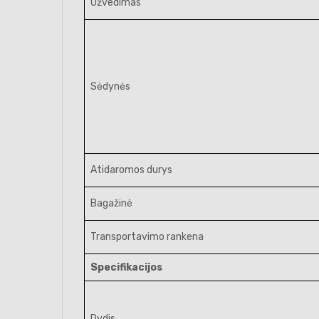
Užvedimas
Sėdynės
Atidaromos durys
Bagažinė
Transportavimo rankena
Specifikacijos
Dydis