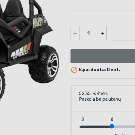

Išparduota: 0 vnt.