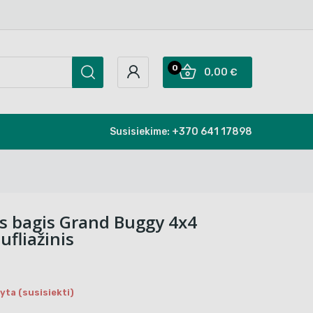
0
0,00 €
Susisiekime:
+370 641 17898
is bagis Grand Buggy 4x4
fliažinis
ta (susisiekti)