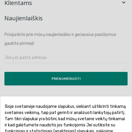
Klientams

Naujienlaiškis
Prisijunkite prie mūsų naujienlaiškio ir geriausius pasiūlymus
gaukite pirmieji!
PRENUMERUOTI
Šioje svetainėje naudojame slapukus, siekiant užtikrinti tinkamą
Pirkimo sąlygos ir taisyklės
Privatumo politika
svetainės veikimą, taip pat gerinti ir analizuoti lankytojų patirtį.
Tam tikri slapukai yra būtini, kad mūsų svetainė veiktų tinkamai
Garantinis aptarnavimas
Prekių pristatymas
ir kad galėtumėte naudotis jos funkcijomis Jei sutiksite su
Prekių grąžinimas
Atsiskaitymo būdai
funkciniais ir statistiniais (analitiniais) slapukais, galėsime