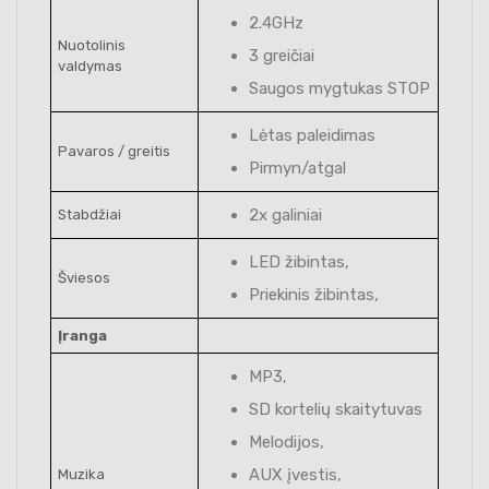
2.4GHz
Nuotolinis
3 greičiai
valdymas
Saugos mygtukas STOP
Lėtas paleidimas
Pavaros / greitis
Pirmyn/atgal
2x galiniai
Stabdžiai
LED žibintas,
Šviesos
Priekinis žibintas,
Įranga
MP3,
SD kortelių skaitytuvas
Melodijos,
AUX įvestis,
Muzika