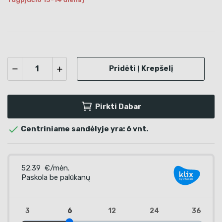
Pridėti Į Krepšelį
Pirkti Dabar

Centriniame sandėlyje yra: 6 vnt.