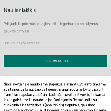
Naujienlaiškis
Prisijunkite prie mūsų naujienlaiškio ir geriausius pasiūlymus
gaukite pirmieji!
PRENUMERUOTI
Šioje svetainėje naudojame slapukus, siekiant užtikrinti tinkamą
Pirkimo sąlygos ir taisyklės
Privatumo politika
svetainės veikimą, taip pat gerinti ir analizuoti lankytojų patirtį.
Tam tikri slapukai yra būtini, kad mūsų svetainė veiktų tinkamai
Garantinis aptarnavimas
Prekių pristatymas
ir kad galėtumėte naudotis jos funkcijomis Jei sutiksite su
Prekių grąžinimas
Atsiskaitymo būdai
funkciniais ir statistiniais (analitiniais) slapukais, galėsime
sėkmingai apdoroti Jūsų duomenis, tokius kaip naršymo elgsena