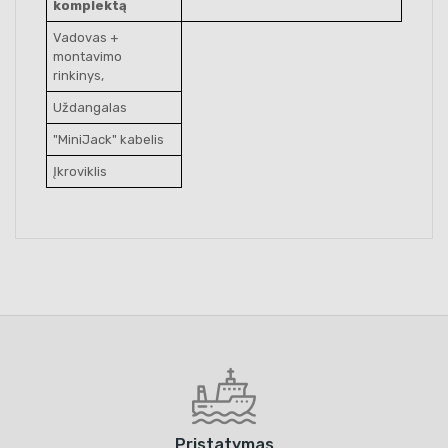
komplektą
Vadovas +
montavimo
rinkinys,
Uždangalas
"MiniJack" kabelis
Įkroviklis
Pristatymas