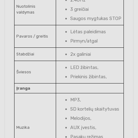
Nuotolinis
3 greičiai
valdymas
Saugos mygtukas STOP
Lėtas paleidimas
Pavaros / greitis
Pirmyn/atgal
2x galiniai
Stabdžiai
LED žibintas,
Šviesos
Priekinis žibintas,
Įranga
MP3,
SD kortelių skaitytuvas
Melodijos,
AUX įvestis,
Muzika
Pasakų režimas