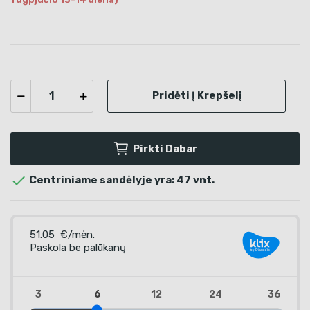
Pridėti Į Krepšelį
Pirkti Dabar

Centriniame sandėlyje yra: 47 vnt.