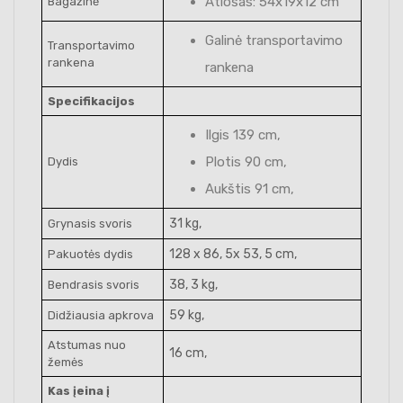
Atlošas: 54x19x12 cm
Bagažinė
Galinė transportavimo
Transportavimo
rankena
rankena
Specifikacijos
Ilgis 139 cm,
Plotis 90 cm,
Dydis
Aukštis 91 cm,
31 kg,
Grynasis svoris
128 x 86, 5x 53, 5 cm,
Pakuotės dydis
38, 3 kg,
Bendrasis svoris
59 kg,
Didžiausia apkrova
Atstumas nuo
16 cm,
žemės
Kas įeina į