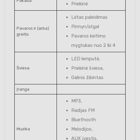
Pakaba
Priekinė
Lėtas paleidimas
Pirmyn/atgal
Pavaros ir (arba)
greitis
Pavaros keitimo
mygtukas nuo 2 iki 4
LED lemputė,
Priekinė šviesa,
Šviesa
Galinis žibintas
Įranga
MP3,
Radijas FM
Bluethooth
Melodijos,
Muzika
AUX įvestis,