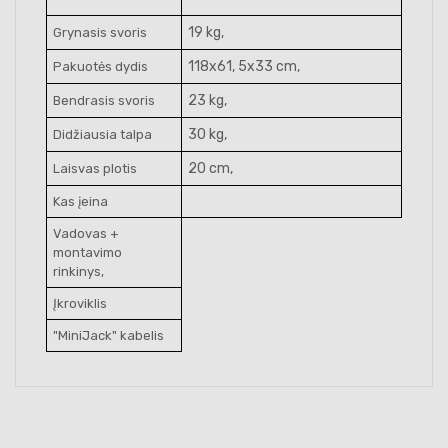
19 kg,
Grynasis svoris
118x61, 5x33 cm,
Pakuotės dydis
23 kg,
Bendrasis svoris
30 kg,
Didžiausia talpa
20 cm,
Laisvas plotis
Kas įeina
Vadovas +
montavimo
rinkinys,
Įkroviklis
"MiniJack" kabelis