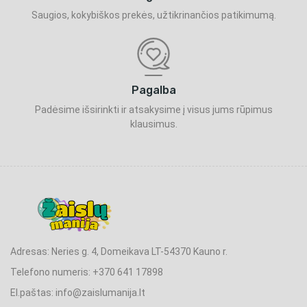
Saugios, kokybiškos prekės, užtikrinančios patikimumą.
Pagalba
Padėsime išsirinkti ir atsakysime į visus jums rūpimus
klausimus.
Adresas: Neries g. 4, Domeikava LT-54370 Kauno r.
Telefono numeris: +370 641 17898
El.paštas: info@zaislumanija.lt