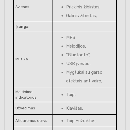
Priekinis žibintas,
Šviesos
Galinis žibintas,
Įranga
MP3
Melodijos,
"Bluetooth",
Muzika
USB įvestis,
Mygtukai su garso
efektais ant vairo,
Maitinimo
Taip,
indikatorius
Klavišas,
Užvedimas
Taip +užraktas,
Atidaromos durys