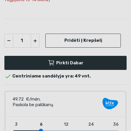
Pridėti Į Krepšelį
Pirkti Dabar

Centriniame sandėlyje yra: 49 vnt.