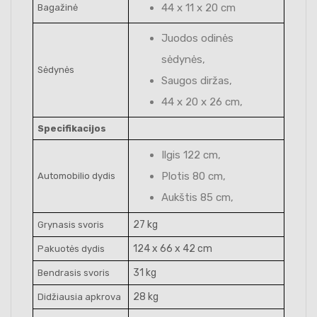
44 x 11 x 20 cm
Bagažinė
Juodos odinės
sėdynės,
Sėdynės
Saugos diržas,
44 x 20 x 26 cm,
Specifikacijos
Ilgis 122 cm,
Plotis 80 cm,
Automobilio dydis
Aukštis 85 cm,
27 kg
Grynasis svoris
124 x 66 x 42 cm
Pakuotės dydis
31 kg
Bendrasis svoris
28 kg
Didžiausia apkrova