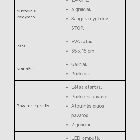
3 greičiai,
Nuotolinis
valdymas
Saugos mygtukas
STOP,
EVA ratai,
Ratai
35 x 15 cm,
Galiniai,
Stabdžiai
Priekiniai
Lėtas startas,
Priekinės pavaros,
Atbulinės eigos
Pavaros ir greitis
pavaros,
2 greičiai
LED lemputė,