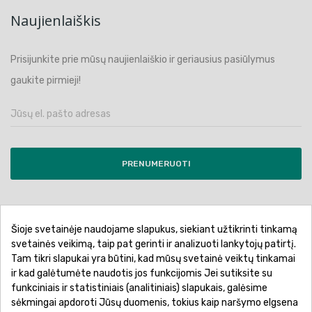
Naujienlaiškis
Prisijunkite prie mūsų naujienlaiškio ir geriausius pasiūlymus
gaukite pirmieji!
PRENUMERUOTI
Šioje svetainėje naudojame slapukus, siekiant užtikrinti tinkamą
Pirkimo sąlygos ir taisyklės
Privatumo politika
svetainės veikimą, taip pat gerinti ir analizuoti lankytojų patirtį.
Tam tikri slapukai yra būtini, kad mūsų svetainė veiktų tinkamai
Garantinis aptarnavimas
Prekių pristatymas
ir kad galėtumėte naudotis jos funkcijomis Jei sutiksite su
Prekių grąžinimas
Atsiskaitymo būdai
funkciniais ir statistiniais (analitiniais) slapukais, galėsime
sėkmingai apdoroti Jūsų duomenis, tokius kaip naršymo elgsena