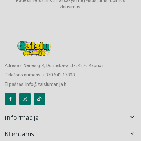
Padėsime išsirinkti ir atsakysime į visus jums rūpimus
klausimus.
Adresas: Neries g. 4, Domeikava LT-54370 Kauno r.
Telefono numeris: +370 641 17898
El.paštas: info@zaislumanija.lt
Informacija

Klientams
