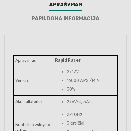
APRAŠYMAS
PAPILDOMA INFORMACIJA
Rapid Racer
Aprašymas
2x12V,
16000 APS./MIN
Varikliai
30W
2x6V/4, 5Ah
Akumuliatorius
2.4 GHz,
3 greičiai,
Nuotolinio valdymo
pultas