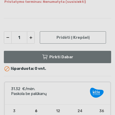
Pristatymo terminas: Nenumatyta (susisiekti)
Pridėti Į Krepšelį
Pirkti Dabar

Išparduota: 0 vnt.