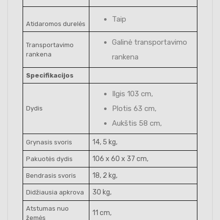
Taip
Atidaromos durelės
Galinė transportavimo
Transportavimo
rankena
rankena
Specifikacijos
Ilgis 103 cm,
Plotis 63 cm,
Dydis
Aukštis 58 cm,
14, 5 kg,
Grynasis svoris
106 x 60 x 37 cm,
Pakuotės dydis
18, 2 kg,
Bendrasis svoris
30 kg,
Didžiausia apkrova
Atstumas nuo
11 cm,
žemės