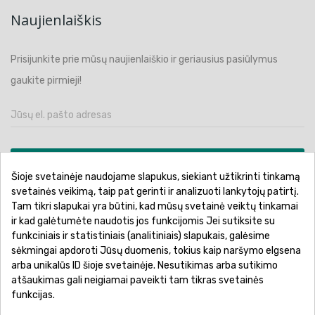
Naujienlaiškis
Prisijunkite prie mūsų naujienlaiškio ir geriausius pasiūlymus
gaukite pirmieji!
PRENUMERUOTI
Šioje svetainėje naudojame slapukus, siekiant užtikrinti tinkamą
svetainės veikimą, taip pat gerinti ir analizuoti lankytojų patirtį.
Tam tikri slapukai yra būtini, kad mūsų svetainė veiktų tinkamai
ir kad galėtumėte naudotis jos funkcijomis Jei sutiksite su
funkciniais ir statistiniais (analitiniais) slapukais, galėsime
Pirkimo sąlygos ir taisyklės
Privatumo politika
sėkmingai apdoroti Jūsų duomenis, tokius kaip naršymo elgsena
Garantinis aptarnavimas
Prekių pristatymas
arba unikalūs ID šioje svetainėje. Nesutikimas arba sutikimo
atšaukimas gali neigiamai paveikti tam tikras svetainės
Prekių grąžinimas
Atsiskaitymo būdai
funkcijas.