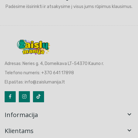
Padėsime išsirinkti ir atsakysime į visus jums rūpimus klausimus.
Adresas: Neries g. 4, Domeikava LT-54370 Kauno r.
Telefono numeris: +370 641 17898
El.paštas: info@zaislumanija.lt
Informacija

Klientams
