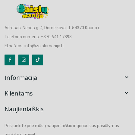
Adresas: Neries g. 4, Domeikava LT-54370 Kauno r.
Telefono numeris: +370 641 17898
El.paštas: info@zaislumanija.lt
Informacija

Klientams

Naujienlaiškis
Prisijunkite prie mūsų naujienlaiškio ir geriausius pasiūlymus
gaukite pirmieji!