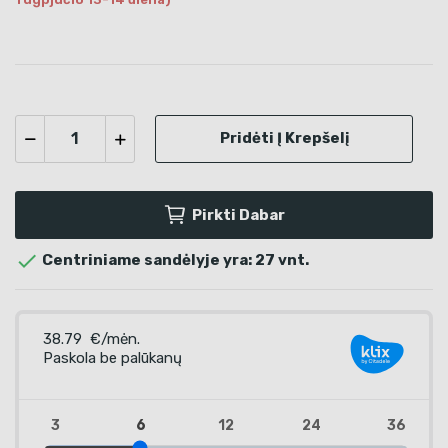
Pridėti Į Krepšelį
Pirkti Dabar

Centriniame sandėlyje yra: 27 vnt.