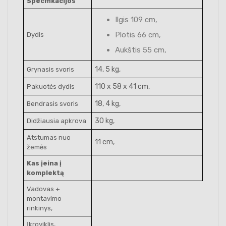
Specifikacijos
Ilgis 109 cm,
Plotis 66 cm,
Dydis
Aukštis 55 cm,
14, 5 kg,
Grynasis svoris
110 x 58 x 41 cm,
Pakuotės dydis
18, 4 kg,
Bendrasis svoris
30 kg,
Didžiausia apkrova
Atstumas nuo
11 cm,
žemės
Kas įeina į
komplektą
Vadovas +
montavimo
rinkinys,
Įkroviklis,