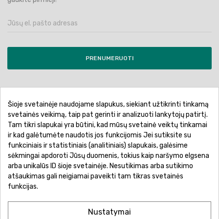
PRENUMERUOTI
Šioje svetainėje naudojame slapukus, siekiant užtikrinti tinkamą
Pirkimo sąlygos ir taisyklės
Privatumo politika
svetainės veikimą, taip pat gerinti ir analizuoti lankytojų patirtį.
Tam tikri slapukai yra būtini, kad mūsų svetainė veiktų tinkamai
Garantinis aptarnavimas
Prekių pristatymas
ir kad galėtumėte naudotis jos funkcijomis Jei sutiksite su
Prekių grąžinimas
Atsiskaitymo būdai
funkciniais ir statistiniais (analitiniais) slapukais, galėsime
sėkmingai apdoroti Jūsų duomenis, tokius kaip naršymo elgsena
arba unikalūs ID šioje svetainėje. Nesutikimas arba sutikimo
atšaukimas gali neigiamai paveikti tam tikras svetainės
funkcijas.
Nustatymai