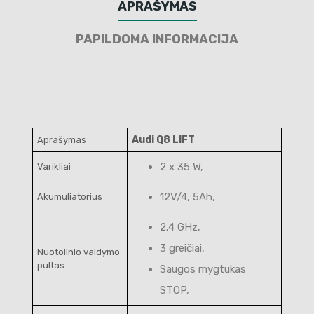
APRAŠYMAS
PAPILDOMA INFORMACIJA
Audi Q8 LIFT
Aprašymas
2 x 35 W,
Varikliai
12V/4, 5Ah,
Akumuliatorius
2.4 GHz,
3 greičiai,
Nuotolinio valdymo
pultas
Saugos mygtukas
STOP,