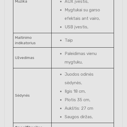
AUX įvestis,
Muzika
Mygtukai su garso
efektais ant vairo,
USB įvestis,
Maitinimo
Taip
indikatorius
Paleidimas vienu
Užvedimas
mygtuku,
Juodos odinės
sėdynės,
Ilgis 18 cm,
Sėdynės
Plotis 35 cm,
Aukštis: 27 cm
Saugos diržas,