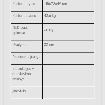
Kartono dydis
118x72x49 cm
Kartono svoris
43.6 kg
Didžiausia
60 kg
apkrova
Išvalymas
33 cm
Papildoma įranga
Instrukcijos +
montavimo
rinkinys
Įkroviklis