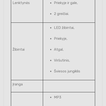
Lenktynės
Priekyje ir gale,
2 greičiai.
LED žibintai,
Priekyje,
Žibintai
Atgal,
Viršutinis,
Šviesos jungiklis
Įranga
MP3