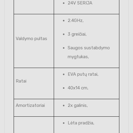
24V SERIJA
2.4GHz,
3 greičiai,
Valdymo pultas
Saugos sustabdymo
mygtukas,
EVA putų ratai,
Ratai
40x14 cm,
Amortizatoriai
2x galinis,
Lėta pradžia,