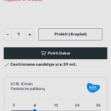
Pridėti Į Krepšelį
Pirkti Dabar

Centriniame sandėlyje yra: 29 vnt.