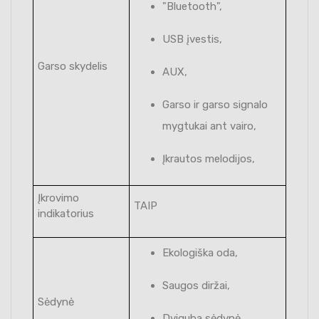
"Bluetooth",
USB įvestis,
Garso skydelis
AUX,
Garso ir garso signalo
mygtukai ant vairo,
Įkrautos melodijos,
Įkrovimo
TAIP
indikatorius
Ekologiška oda,
Saugos diržai,
Sėdynė
Dviguba sėdynė,