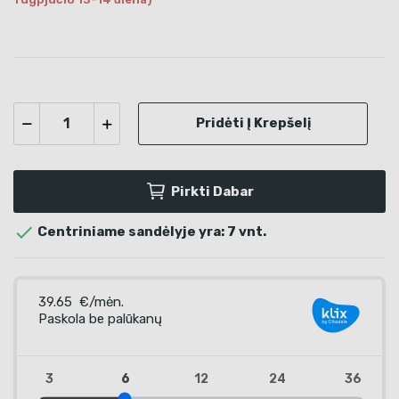
Pridėti Į Krepšelį
Pirkti Dabar

Centriniame sandėlyje yra: 7 vnt.