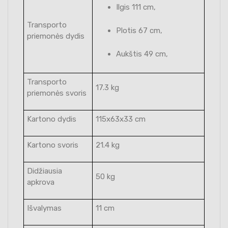
Ilgis 111 cm,
Transporto
Plotis 67 cm,
priemonės dydis
Aukštis 49 cm,
Transporto
17.3 kg
priemonės svoris
Kartono dydis
115x63x33 cm
Kartono svoris
21.4 kg
Didžiausia
50 kg
apkrova
Išvalymas
11 cm