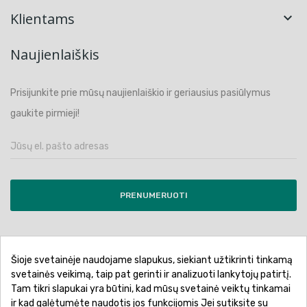
Klientams

Naujienlaiškis
Prisijunkite prie mūsų naujienlaiškio ir geriausius pasiūlymus
gaukite pirmieji!
PRENUMERUOTI
Šioje svetainėje naudojame slapukus, siekiant užtikrinti tinkamą
Pirkimo sąlygos ir taisyklės
Privatumo politika
svetainės veikimą, taip pat gerinti ir analizuoti lankytojų patirtį.
Tam tikri slapukai yra būtini, kad mūsų svetainė veiktų tinkamai
Garantinis aptarnavimas
Prekių pristatymas
ir kad galėtumėte naudotis jos funkcijomis Jei sutiksite su