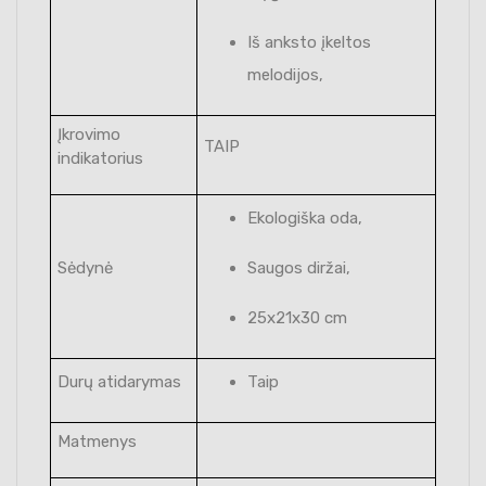
Iš anksto įkeltos
melodijos,
Įkrovimo
TAIP
indikatorius
Ekologiška oda,
Sėdynė
Saugos diržai,
25x21x30 cm
Durų atidarymas
Taip
Matmenys