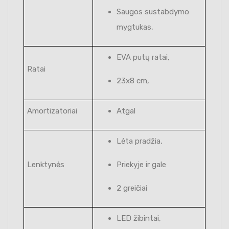
Saugos sustabdymo
mygtukas,
EVA putų ratai,
Ratai
23x8 cm,
Amortizatoriai
Atgal
Lėta pradžia,
Lenktynės
Priekyje ir gale
2 greičiai
LED žibintai,