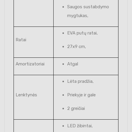
Saugos sustabdymo
mygtukas,
EVA putų ratai,
Ratai
27x9 cm,
Amortizatoriai
Atgal
Lėta pradžia,
Lenktynės
Priekyje ir gale
2 greičiai
LED žibintai,