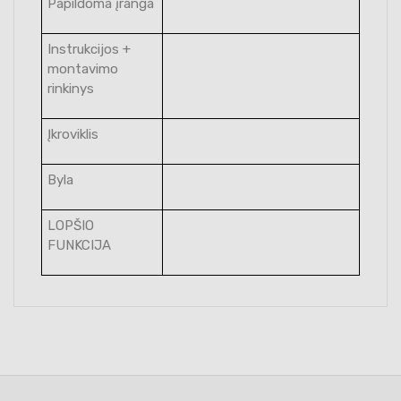
Papildoma įranga
Instrukcijos +
montavimo
rinkinys
Įkroviklis
Byla
LOPŠIO
FUNKCIJA