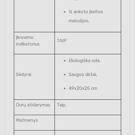
Iš anksto įkeltos
melodijos,
Įkrovimo
TAIP
indikatorius
Ekologiška oda,
Sėdynė
Saugos diržai,
49x20x25 cm
Durų atidarymas
Taip,
Matmenys