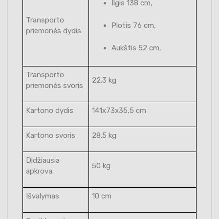
Ilgis 138 cm,
Transporto
Plotis 76 cm,
priemonės dydis
Aukštis 52 cm,
Transporto
22.3 kg
priemonės svoris
Kartono dydis
141x73x35,5 cm
Kartono svoris
28.5 kg
Didžiausia
50 kg
apkrova
Išvalymas
10 cm