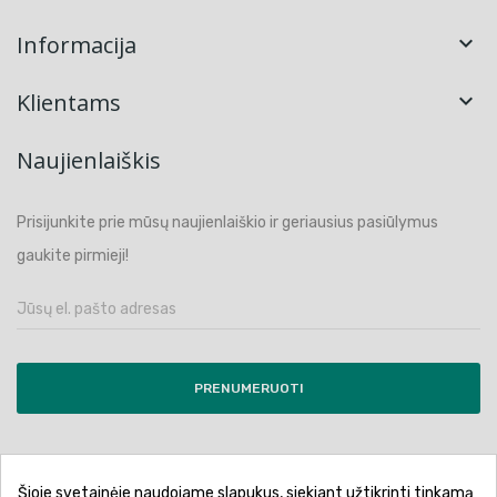
Informacija

Klientams

Naujienlaiškis
Prisijunkite prie mūsų naujienlaiškio ir geriausius pasiūlymus
gaukite pirmieji!
PRENUMERUOTI
Šioje svetainėje naudojame slapukus, siekiant užtikrinti tinkamą