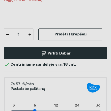
Pridėti Į Krepšelį
Pirkti Dabar

Centriniame sandėlyje yra: 18 vnt.