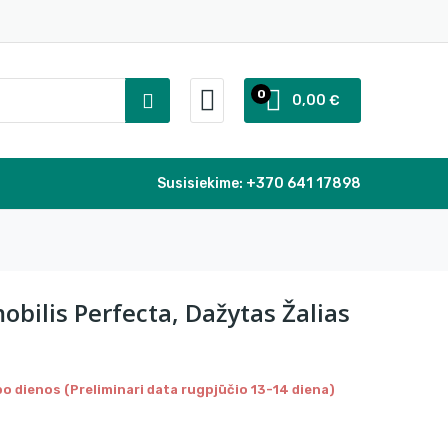
0
0,00 €
Susisiekime:
+370 641 17898
obilis Perfecta, Dažytas Žalias
o dienos (Preliminari data rugpjūčio 13-14 diena)