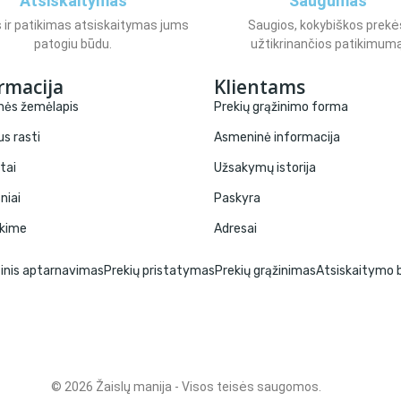
Atsiskaitymas
Saugumas
 ir patikimas atsiskaitymas jums
Saugios, kokybiškos prekė
patogiu būdu.
užtikrinančios patikimumą
rmacija
Klientams
nės žemėlapis
Prekių grąžinimo forma
s rasti
Asmeninė informacija
tai
Užsakymų istorija
niai
Paskyra
ekime
Adresai
inis aptarnavimas
Prekių pristatymas
Prekių grąžinimas
Atsiskaitymo 
© 2026 Žaislų manija - Visos teisės saugomos.