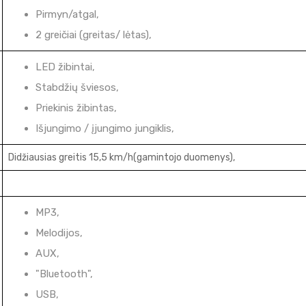
Pirmyn/atgal,
2 greičiai (greitas/ lėtas),
LED žibintai,
Stabdžių šviesos,
Priekinis žibintas,
Išjungimo / įjungimo jungiklis,
Didžiausias greitis 15,5 km/h
(gamintojo duomenys)
,
MP3,
Melodijos,
AUX,
"Bluetooth",
USB,