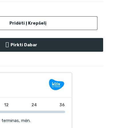
Pridėti Į Krepšelį
Pirkti Dabar