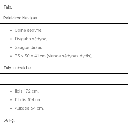
Taip,
Paleidimo klavišas,
Odinė sėdynė,
Dviguba sėdynė,
Saugos diržai,
33 x 30 x 41 cm (vienos sėdynės dydis),
Taip + užraktas,
Ilgis 172 cm,
Plotis 104 cm,
Aukštis 64 cm,
58 kg,