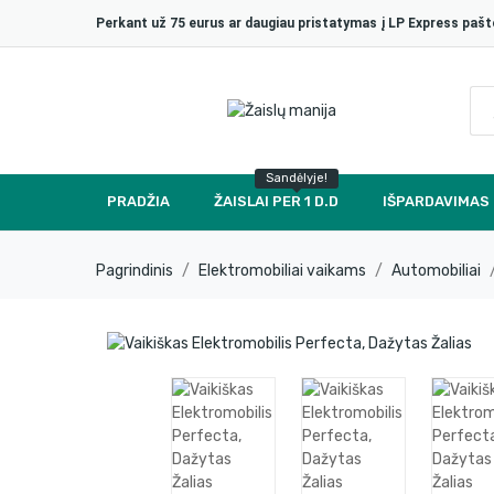
Perkant už 75 eurus ar daugiau pristatymas į LP Express p
Sandėlyje!
PRADŽIA
ŽAISLAI PER 1 D.D
IŠPARDAVIMAS
Pagrindinis
Elektromobiliai vaikams
Automobiliai