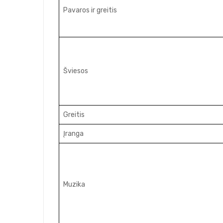
Pavaros ir greitis
Šviesos
Greitis
Įranga
Muzika