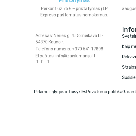
Pristatymas
Perkant už 75 € – pristatymas į LP
Saugus
Express paštomatus nemokamas.
Info
Adresas: Neries g. 4, Domeikava LT-
Svetai
54370 Kauno r.
Kaip mu
Telefono numeris: +370 641 17898
El.paštas: info@zaislumanija.lt
Rekvizi
Straips
Susisi
Pirkimo sąlygos ir taisyklės
Privatumo politika
Garant