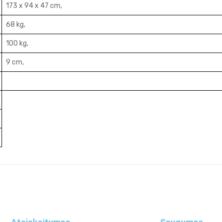
173 x 94 x 47 cm,
68 kg,
100 kg,
9 cm,