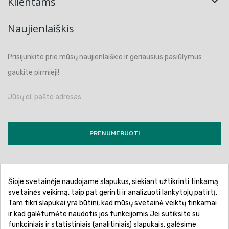
Klientams

Naujienlaiškis
Prisijunkite prie mūsų naujienlaiškio ir geriausius pasiūlymus
gaukite pirmieji!
PRENUMERUOTI
Šioje svetainėje naudojame slapukus, siekiant užtikrinti tinkamą
Pirkimo sąlygos ir taisyklės
Privatumo politika
svetainės veikimą, taip pat gerinti ir analizuoti lankytojų patirtį.
Tam tikri slapukai yra būtini, kad mūsų svetainė veiktų tinkamai
Garantinis aptarnavimas
Prekių pristatymas
ir kad galėtumėte naudotis jos funkcijomis Jei sutiksite su
Prekių grąžinimas
Atsiskaitymo būdai
funkciniais ir statistiniais (analitiniais) slapukais, galėsime