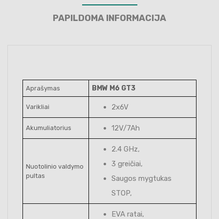
PAPILDOMA INFORMACIJA
BMW M6 GT3
Aprašymas
2x6V
Varikliai
12V/7Ah
Akumuliatorius
2.4 GHz,
3 greičiai,
Nuotolinio valdymo
pultas
Saugos mygtukas
STOP,
EVA ratai,