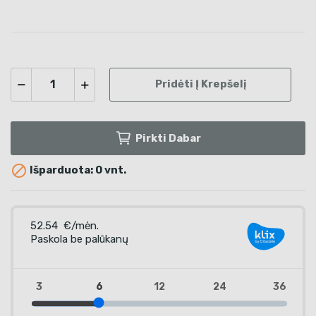
Pridėti Į Krepšelį
Pirkti Dabar

Išparduota: 0 vnt.