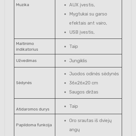
AUX įvestis,
Muzika
Mygtukai su garso
efektais ant vairo,
USB įvestis,
Maitinimo
Taip
indikatorius
Jungiklis
Užvedimas
Juodos odinės sėdynės
36x26x20 cm
Sėdynės
Saugos diržas
Taip
Atidaromos durys
Oro srautas iš dviejų
Papildoma funkcija
angų