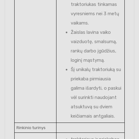
traktoriukas tinkamas
vyresniems nei 3 metų
vaikams.
Žaislas lavina vaiko
vaizduotę, smalsumą,
rankų darbo įgūdžius,
loginį mąstymą.
Šį unikalų traktoriuką su
priekaba pirmiausia
galima išardyti, o paskui
vėl surinkti naudojant
atsuktuvą su dviem
keičiamais antgaliais.
Rinkinio turinys