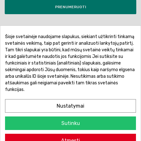
PRENUMERUOTI
Šioje svetainėje naudojame slapukus, siekiant užtikrinti tinkamą
Pirkimo sąlygos ir taisyklės
Privatumo politika
svetainės veikimą, taip pat gerinti ir analizuoti lankytojų patirtį.
Tam tikri slapukai yra būtini, kad mūsų svetainė veiktų tinkamai
Garantinis aptarnavimas
Prekių pristatymas
ir kad galėtumėte naudotis jos funkcijomis Jei sutiksite su
Prekių grąžinimas
Atsiskaitymo būdai
funkciniais ir statistiniais (analitiniais) slapukais, galėsime
sėkmingai apdoroti Jūsų duomenis, tokius kaip naršymo elgsena
arba unikalūs ID šioje svetainėje. Nesutikimas arba sutikimo
atšaukimas gali neigiamai paveikti tam tikras svetainės
funkcijas.
Nustatymai
Sutinku
© 2026 Žaislų manija - Visos teisės saugomos.
Atmesti