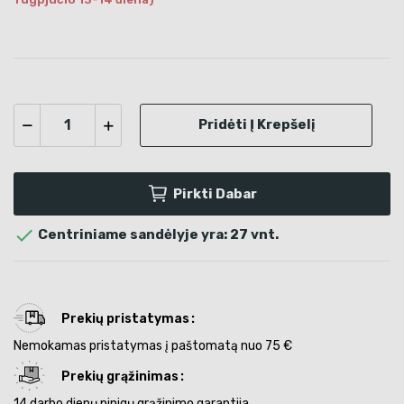
Pridėti Į Krepšelį
Pirkti Dabar

Centriniame sandėlyje yra: 27 vnt.
Prekių pristatymas
Nemokamas pristatymas į paštomatą nuo 75 €
Prekių grąžinimas
14 darbo dienų pinigų grąžinimo garantija