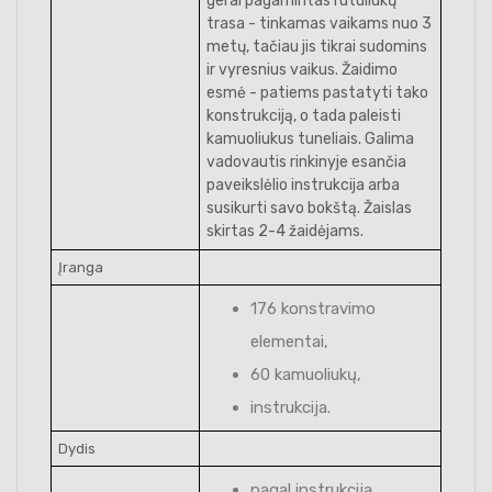
gerai pagamintas rutuliukų
trasa - tinkamas vaikams nuo 3
metų, tačiau jis tikrai sudomins
ir vyresnius vaikus. Žaidimo
esmė - patiems pastatyti tako
konstrukciją, o tada paleisti
kamuoliukus tuneliais. Galima
vadovautis rinkinyje esančia
paveikslėlio instrukcija arba
susikurti savo bokštą. Žaislas
skirtas 2-4 žaidėjams.
Įranga
176 konstravimo
elementai,
60 kamuoliukų,
instrukcija.
Dydis
pagal instrukciją