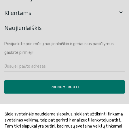
Klientams

Naujienlaiškis
Prisijunkite prie mūsų naujienlaiškio ir geriausius pasiūlymus
gaukite pirmieji!
PRENUMERUOTI
Šioje svetainėje naudojame slapukus, siekiant užtikrinti tinkamą
Pirkimo sąlygos ir taisyklės
Privatumo politika
svetainės veikimą, taip pat gerinti ir analizuoti lankytojų patirtį.
Tam tikri slapukai yra būtini, kad mūsų svetainė veiktų tinkamai
Garantinis aptarnavimas
Prekių pristatymas