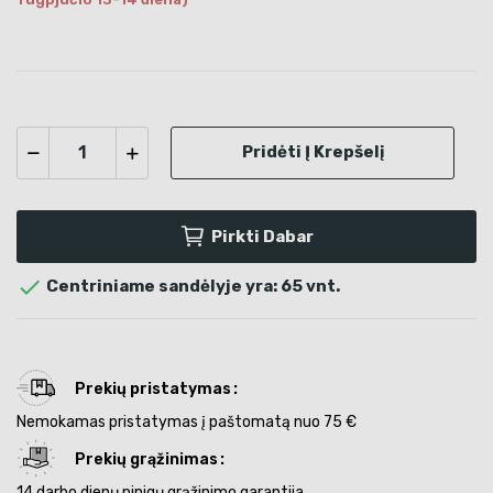
Pridėti Į Krepšelį
Pirkti Dabar

Centriniame sandėlyje yra: 65 vnt.
Prekių pristatymas
Nemokamas pristatymas į paštomatą nuo 75 €
Prekių grąžinimas
14 darbo dienų pinigų grąžinimo garantija