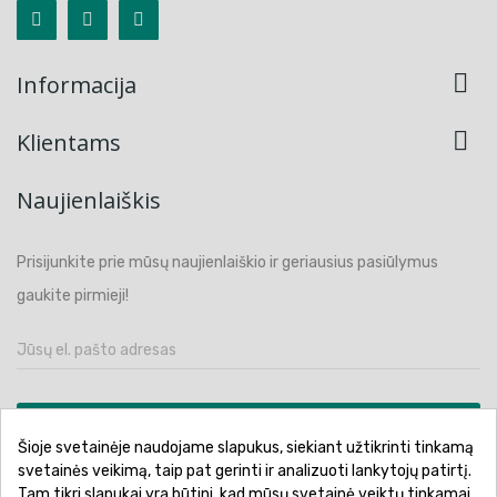

Informacija

Klientams
Naujienlaiškis
Prisijunkite prie mūsų naujienlaiškio ir geriausius pasiūlymus
gaukite pirmieji!
PRENUMERUOTI
Šioje svetainėje naudojame slapukus, siekiant užtikrinti tinkamą
svetainės veikimą, taip pat gerinti ir analizuoti lankytojų patirtį.
Tam tikri slapukai yra būtini, kad mūsų svetainė veiktų tinkamai