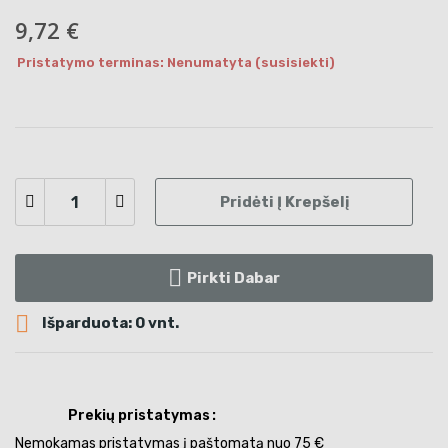
9,72 €
Pristatymo terminas: Nenumatyta (susisiekti)
Pridėti Į Krepšelį
Pirkti Dabar

Išparduota: 0 vnt.
Prekių pristatymas
Nemokamas pristatymas į paštomatą nuo 75 €