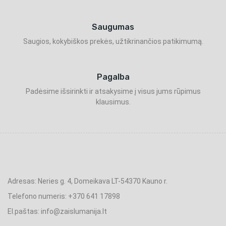
Saugumas
Saugios, kokybiškos prekės, užtikrinančios patikimumą.
Pagalba
Padėsime išsirinkti ir atsakysime į visus jums rūpimus
klausimus.
Adresas: Neries g. 4, Domeikava LT-54370 Kauno r.
Telefono numeris: +370 641 17898
El.paštas: info@zaislumanija.lt