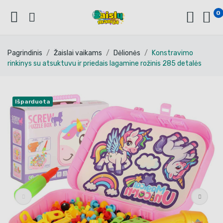
0
Pagrindinis
Žaislai vaikams
Dėlionės
Konstravimo
rinkinys su atsuktuvu ir priedais lagamine rožinis 285 detalės
Išparduota