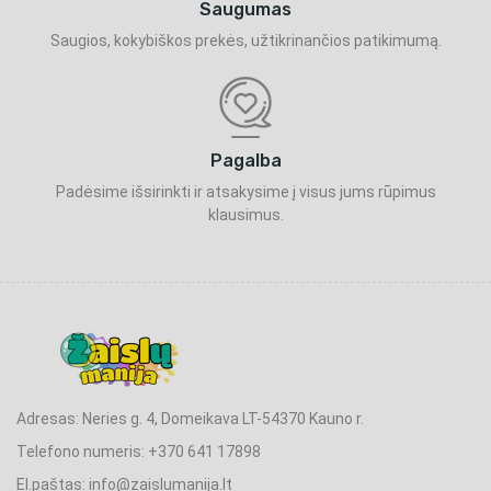
Saugumas
Saugios, kokybiškos prekės, užtikrinančios patikimumą.
Pagalba
Padėsime išsirinkti ir atsakysime į visus jums rūpimus
klausimus.
Adresas: Neries g. 4, Domeikava LT-54370 Kauno r.
Telefono numeris: +370 641 17898
El.paštas: info@zaislumanija.lt