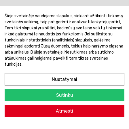
Šioje svetainėje naudojame slapukus, siekiant užtikrinti tinkamą
Pirkimo sąlygos ir taisyklės
Privatumo politika
svetainės veikimą, taip pat gerinti ir analizuoti lankytojų patirtį.
Tam tikri slapukai yra būtini, kad mūsų svetainė veiktų tinkamai
Garantinis aptarnavimas
Prekių pristatymas
ir kad galėtumėte naudotis jos funkcijomis Jei sutiksite su
Prekių grąžinimas
Atsiskaitymo būdai
funkciniais ir statistiniais (analitiniais) slapukais, galėsime
sėkmingai apdoroti Jūsų duomenis, tokius kaip naršymo elgsena
arba unikalūs ID šioje svetainėje. Nesutikimas arba sutikimo
atšaukimas gali neigiamai paveikti tam tikras svetainės
funkcijas.
Nustatymai
Sutinku
© 2026 Žaislų manija - Visos teisės saugomos.
Atmesti