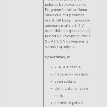
judesius bet kokia tvarka.
Programėlė atsisiunčiama
nuskaičius ant pakuotės
esantį QR kodą. Transporto
priemonę maitina 3, 6 V
akumuliatorius (pridedamas).
Nuotolinio valdymo pultas su
2 x AA 1, 5 V baterijomis (į
komplektą neįeina).
Specifikacija:
2, 4 GHz dažnis,
medžiaga - plastikas,
solidi apdaila,
skirta vaikams nuo 6
metų,
priekiniai ir galiniai