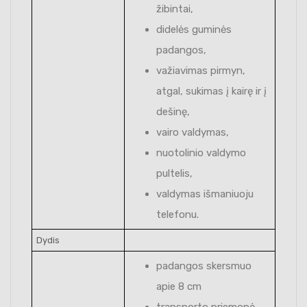
žibintai,
didelės guminės
padangos,
važiavimas pirmyn,
atgal, sukimas į kairę ir į
dešinę,
vairo valdymas,
nuotolinio valdymo
pultelis,
valdymas išmaniuoju
telefonu.
Dydis
padangos skersmuo
apie 8 cm
transporto priemonė