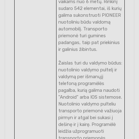
vaikams nuo 6 metų. Rinkinį
sudaro 542 elementai, iš kurių
galima sukonstruoti PIONEER
nuotoliniu būdu valdomą
automobilį. Transporto
priemonė turi gumines
padangas, taip pat priekinius
ir galinius žibintus.
Žaislas turi du valdymo būdus:
nuotolinio valdymo pultelį ir
valdymą per išmanųjį
telefoną programėlės
pagalba, kurią galima naudoti
"Android" arba IOS sistemose.
Nuotolinio valdymo pulteliu
transporto priemonė važiuoja
pirmyn ir atgal bei sukasi į
dešinę ir į kairę. Programėlė
leidžia užprogramuoti
transporto priemonės