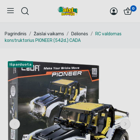
0
Pagrindinis
Žaislai vaikams
Dėlionės
RC valdomas
konstruktorius PIONEER (542d.) CADA
Išparduota