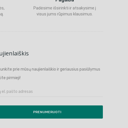
ės,
Padėsime išsirinkti ir atsakysime į
ą.
visus jums rūpimus klausimus.
jienlaiškis
ijunkite prie mūsų naujienlaiškio ir geriausius pasiūlymus
ite pirmieji!
PRENUMERUOTI