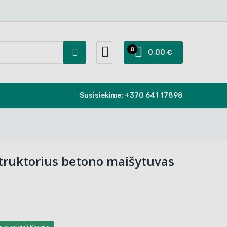
0
0,00 €
Susisiekime:
+370 641 17898
truktorius betono maišytuvas