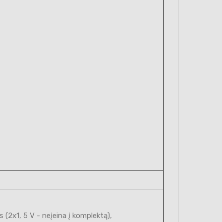
 (2x1, 5 V - neįeina į komplektą),