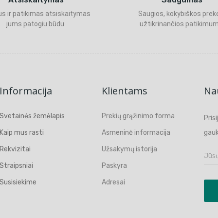
s ir patikimas atsiskaitymas
Saugios, kokybiškos prek
jums patogiu būdu.
užtikrinančios patikimum
Informacija
Klientams
Nau
Svetainės žemėlapis
Prekių grąžinimo forma
Pris
Kaip mus rasti
Asmeninė informacija
gauk
Rekvizitai
Užsakymų istorija
Straipsniai
Paskyra
Susisiekime
Adresai