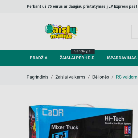
Perkant už 75 eurus ar daugiau pristatymas į LP Express p
Sandėlyje!
PRADŽIA
ŽAISLAI PER 1 D.D
IŠPARDAVIMAS
Pagrindinis
Žaislai vaikams
Dėlionės
RC valdoma