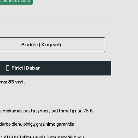
mo punkte) Kaune
Pridėti Į Krepšelį
Pirkti Dabar
ra: 83 vnt.
emokamas pristatymas į paštomatą nuo 75 €
darbo dienų pinigų grąžinimo garantija
s
Atsiskaitykite saugiai jums patogiu būdu