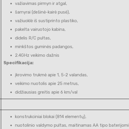
važiavimas pirmyn ir atgal,
šarnyrai (dešinė-kairė pusė),
važiuoklė iš sustiprinto plastiko,
pakelta vairuotojo kabina,
didelis R/C pultas,
minkštos guminės padangos,
2.4GHz veikimo dažnis
Specifikacija:
įkrovimo trukmė apie 1, 5-2 valandas,
veikimo nuotolis apie 25 metrus,
didžiausias greitis apie 6 km/val
konstrukciniai blokai (814 elementų),
nuotolinio valdymo pultas, maitinamas AA tipo baterijomis