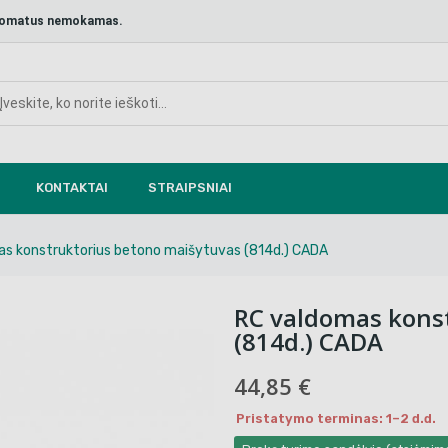
aštomatus nemokamas.
KONTAKTAI
STRAIPSNIAI
s konstruktorius betono maišytuvas (814d.) CADA
RC valdomas kons
(814d.) CADA
44,85 €
Pristatymo terminas: 1–2 d.d.