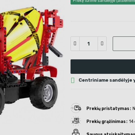
Prekę turime sandėlyje (atsiėmi

Centriniame sandėlyje y
Prekių pristatymas
N
Prekių grąžinimas
14 
Saugus atsiskaityma