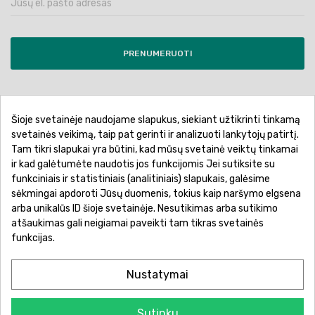
PRENUMERUOTI
Šioje svetainėje naudojame slapukus, siekiant užtikrinti tinkamą
Pirkimo sąlygos ir taisyklės
Privatumo politika
svetainės veikimą, taip pat gerinti ir analizuoti lankytojų patirtį.
Tam tikri slapukai yra būtini, kad mūsų svetainė veiktų tinkamai
Garantinis aptarnavimas
Prekių pristatymas
ir kad galėtumėte naudotis jos funkcijomis Jei sutiksite su
Prekių grąžinimas
Atsiskaitymo būdai
funkciniais ir statistiniais (analitiniais) slapukais, galėsime
sėkmingai apdoroti Jūsų duomenis, tokius kaip naršymo elgsena
arba unikalūs ID šioje svetainėje. Nesutikimas arba sutikimo
atšaukimas gali neigiamai paveikti tam tikras svetainės
funkcijas.
Nustatymai
Sutinku