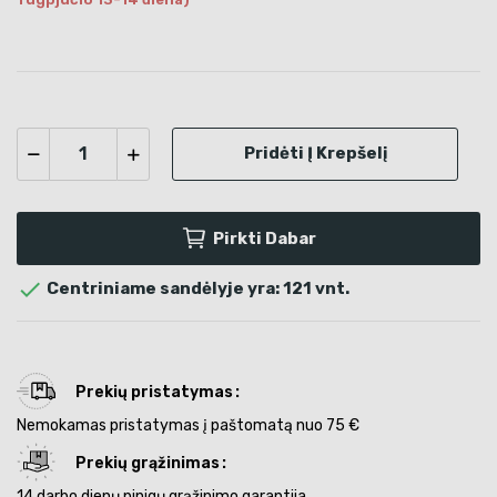
Pridėti Į Krepšelį
Pirkti Dabar

Centriniame sandėlyje yra: 121 vnt.
Prekių pristatymas
Nemokamas pristatymas į paštomatą nuo 75 €
Prekių grąžinimas
14 darbo dienų pinigų grąžinimo garantija