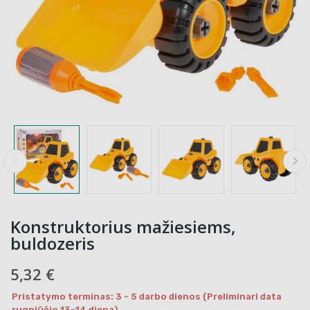
Konstruktorius mažiesiems,
buldozeris
5,32 €
Pristatymo terminas: 3 - 5 darbo dienos (Preliminari data
rugpjūčio 13-14 diena)