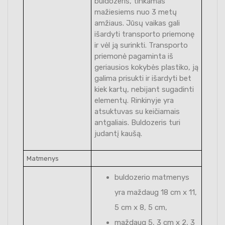
buldozeris, tinkamas
mažiesiems nuo 3 metų
amžiaus. Jūsų vaikas gali
išardyti transporto priemonę
ir vėl ją surinkti. Transporto
priemonė pagaminta iš
geriausios kokybės plastiko, ją
galima prisukti ir išardyti bet
kiek kartų, nebijant sugadinti
elementų. Rinkinyje yra
atsuktuvas su keičiamais
antgaliais. Buldozeris turi
judantį kaušą.
Matmenys
buldozerio matmenys
yra maždaug 18 cm x 11,
5 cm x 8, 5 cm,
maždaug 5, 3 cm x 2, 3