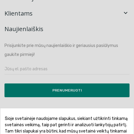
Klientams

Naujienlaiškis
Prisijunkite prie mūsų naujienlaiškio ir geriausius pasiūlymus
gaukite pirmieji!
PRENUMERUOTI
Šioje svetainėje naudojame slapukus, siekiant užtikrinti tinkamą
Pirkimo sąlygos ir taisyklės
Privatumo politika
svetainės veikimą, taip pat gerinti ir analizuoti lankytojų patirtį.
Tam tikri slapukai yra būtini, kad mūsų svetainė veiktų tinkamai
Garantinis aptarnavimas
Prekių pristatymas