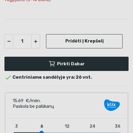
Pridėti Į Krepšelį
Pirkti Dabar

Centriniame sandėlyje yra: 26 vnt.