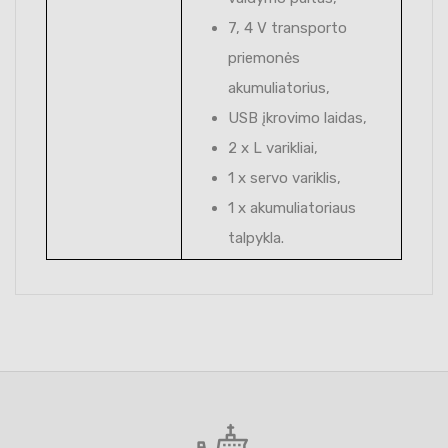
7, 4 V transporto
priemonės
akumuliatorius,
USB įkrovimo laidas,
2 x L varikliai,
1 x servo variklis,
1 x akumuliatoriaus
talpykla.