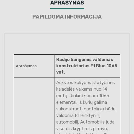
APRAŠYMAS
PAPILDOMA INFORMACIJA
Radijo bangomis valdomas
konstruktorius F1 Blue 1065
Aprašymas
vnt.
Aukštos kokybės statybinės
kaladėlės vaikams nuo 14
metų. Rinkinį sudaro 1065
elementai, iš kurių galima
sukonstruoti nuotoliniu būdu
valdomą F1 lenktyninį
automobilį. Automobilis juda
visomis kryptimis pirmyn,