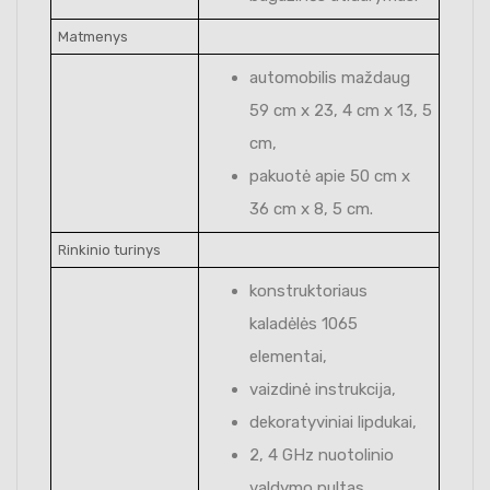
Matmenys
automobilis maždaug
59 cm x 23, 4 cm x 13, 5
cm,
pakuotė apie 50 cm x
36 cm x 8, 5 cm.
Rinkinio turinys
konstruktoriaus
kaladėlės 1065
elementai,
vaizdinė instrukcija,
dekoratyviniai lipdukai,
2, 4 GHz nuotolinio
valdymo pultas,