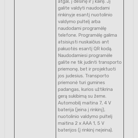
atgal, į dešinę ir į kairę. Jį
galite valdyti naudodami
rinkinyje esantį nuotolinio
valdymo pultelį arba
naudodami programėlę
telefone. Programėlę galima
atsisiųsti nuskaičius ant
pakuotės esantį QR kodą.
Naudodamiesi programėle
galite ne tik judinti transporto
priemonę, bet ir projektuoti
jos judesius. Transporto
priemonė turi gumines
padangas, kurios užtikrina
gerą sukibimą su žeme.
Automobilį maitina 7, 4 V
baterija (įeina į rinkinį),
nuotolinio valdymo pultelį
maitina 2 x AAA 1, 5 V
baterijos (į rinkinį neįeina).