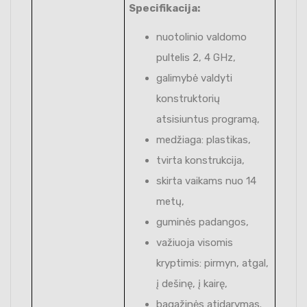
Specifikacija:
nuotolinio valdomo
pultelis 2, 4 GHz,
galimybė valdyti
konstruktorių
atsisiuntus programą,
medžiaga: plastikas,
tvirta konstrukcija,
skirta vaikams nuo 14
metų,
guminės padangos,
važiuoja visomis
kryptimis: pirmyn, atgal,
į dešinę, į kairę,
bagažinės atidarymas.