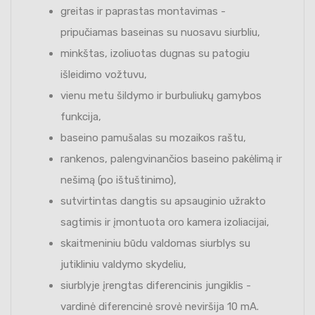
greitas ir paprastas montavimas -
pripučiamas baseinas su nuosavu siurbliu,
minkštas, izoliuotas dugnas su patogiu
išleidimo vožtuvu,
vienu metu šildymo ir burbuliukų gamybos
funkcija,
baseino pamušalas su mozaikos raštu,
rankenos, palengvinančios baseino pakėlimą ir
nešimą (po ištuštinimo),
sutvirtintas dangtis su apsauginio užrakto
sagtimis ir įmontuota oro kamera izoliacijai,
skaitmeniniu būdu valdomas siurblys su
jutikliniu valdymo skydeliu,
siurblyje įrengtas diferencinis jungiklis -
vardinė diferencinė srovė neviršija 10 mA.