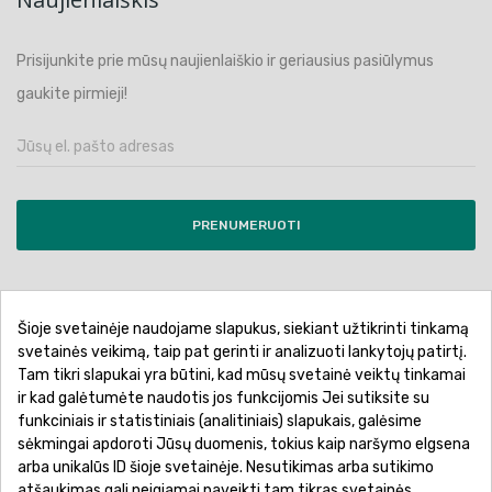
Prisijunkite prie mūsų naujienlaiškio ir geriausius pasiūlymus
gaukite pirmieji!
PRENUMERUOTI
Šioje svetainėje naudojame slapukus, siekiant užtikrinti tinkamą
Pirkimo sąlygos ir taisyklės
Privatumo politika
svetainės veikimą, taip pat gerinti ir analizuoti lankytojų patirtį.
Tam tikri slapukai yra būtini, kad mūsų svetainė veiktų tinkamai
Garantinis aptarnavimas
Prekių pristatymas
ir kad galėtumėte naudotis jos funkcijomis Jei sutiksite su
Prekių grąžinimas
Atsiskaitymo būdai
funkciniais ir statistiniais (analitiniais) slapukais, galėsime
sėkmingai apdoroti Jūsų duomenis, tokius kaip naršymo elgsena
arba unikalūs ID šioje svetainėje. Nesutikimas arba sutikimo
atšaukimas gali neigiamai paveikti tam tikras svetainės