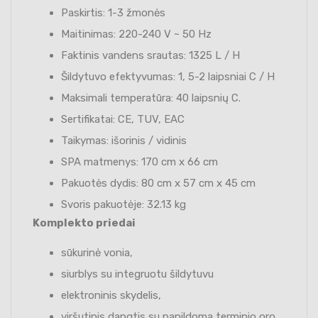
Paskirtis: 1-3 žmonės
Maitinimas: 220-240 V ~ 50 Hz
Faktinis vandens srautas: 1325 L / H
Šildytuvo efektyvumas: 1, 5-2 laipsniai C / H
Maksimali temperatūra: 40 laipsnių C.
Sertifikatai: CE, TUV, EAC
Taikymas: išorinis / vidinis
SPA matmenys: 170 cm x 66 cm
Pakuotės dydis: 80 cm x 57 cm x 45 cm
Svoris pakuotėje: 32.13 kg
Komplekto priedai
sūkurinė vonia,
siurblys su integruotu šildytuvu
elektroninis skydelis,
viršutinis dangtis su papildoma terminio oro