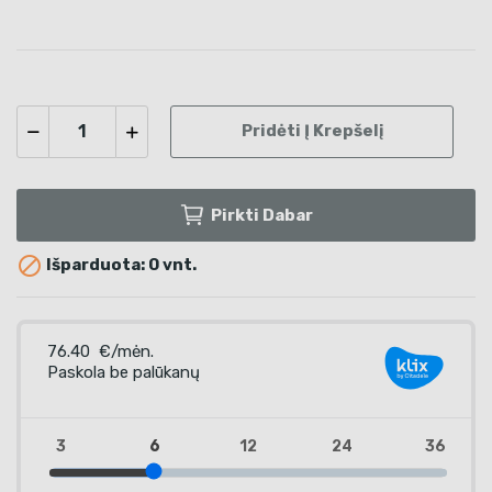
Pridėti Į Krepšelį
Pirkti Dabar

Išparduota: 0 vnt.