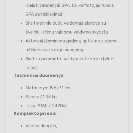
išleisti vandenį iš SPA, kai vartotojas ruošia
SPA sandėliavimui
Skaitmeniniu būdu valdomas siurblys su
švelniu lietimu valdomu valdymo skydeliu
Aktyvioji įžeminimo gedimų aptikimo sistema
užtikrina vartotojo saugumą
Siurblio parametrų valdymas telefonu (Wi-Fi
ryšys)
Techniniai duomenys
Matmenys: 196x71 cm
Svoris: 41.03 kg
Talpa 916L / 242Gal
Komplekto priedai
Vienas dangtis,