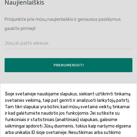
Naujienlaiškis
Prisijunkite prie mūsų naujienlaiškio ir geriausius pasiūlymus
gaukite pirmieji!
PRENUMERUOTI
Šioje svetainėje naudojame slapukus, siekiant užtikrinti tinkamą
Pirkimo sąlygos ir taisyklės
Privatumo politika
svetainės veikimą, taip pat gerinti ir analizuoti lankytojų patirtį.
Tam tikri slapukai yra būtini, kad mūsų svetainė veiktų tinkamai
Garantinis aptarnavimas
Prekių pristatymas
ir kad galėtumėte naudotis jos funkcijomis Jei sutiksite su
Prekių grąžinimas
Atsiskaitymo būdai
funkciniais ir statistiniais (analitiniais) slapukais, galėsime
sėkmingai apdoroti Jūsų duomenis, tokius kaip naršymo elgsena
arba unikalūs ID šioje svetainėje. Nesutikimas arba sutikimo