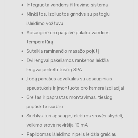
Integruota vandens filtravimo sistema
Minkštos, izoliuotos grindys su patogiu
išleidimo vožtuvu
Apsauginė oro pagalvė palaiko vandens
temperatūrą
Suteikia raminančio masažo pojūtį
Dvi lengvai pakeliamos rankenos leidžia
lengvai perkelti tuščią SPA
Į odą panašus apvalkalas su apsauginiais
spaustukais ir įmontuota oro kamera izoliacijai
Greitas ir paprastas montavimas: tiesiog
pripūskite siurbliu
Siurblys turi apsauginį elektros srovės skydelį,
veikimo srovė neviršija 10 mA
Papildomas išleidimo nipelis leidžia greičiau