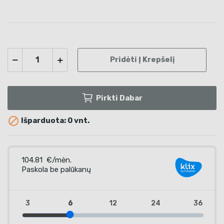
Pridėti Į Krepšelį
Pirkti Dabar

Išparduota: 0 vnt.