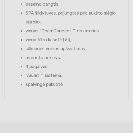
baseino dangtis,
SPA šildytuvas, prijungtas prie aukšto slėgio
siurblio,
vienas "ChemConnect™" dozatorius
viena filtro kasetė (VI),
sūkurinės vonios apšvietimas,
remonto rinkinys,
4 pagalvės
"AirJet™" sistema,
spalvinga pakuotė.