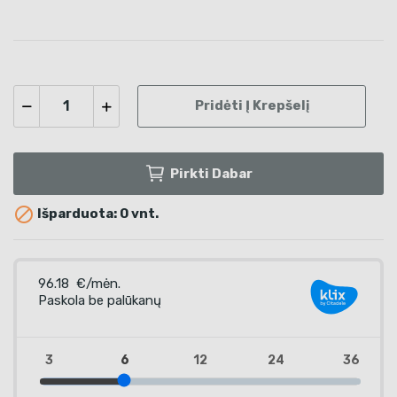
Pridėti Į Krepšelį
Pirkti Dabar

Išparduota: 0 vnt.