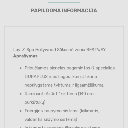
PAPILDOMA INFORMACIJA
Lay-Z-Spa Hollywood Sūkurinė vonia BESTWAY
Aprašymas
Pripučiamos sienelės pagamintos iš specialios
DURAPLUS medžiagos, kuri užtikrina
neprilygstamą tvirtumą ir ilgaamžiškumą.
Raminanti AirJet™ sistema (140 oro
purkštukų)
Energijos taupymo sistema (laikmatis,
valdantis šildymo sistemą)
Integruota vandens filtravimo sistema