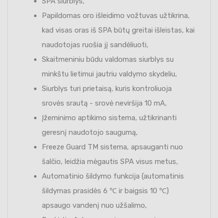
SPA siurblys,
Papildomas oro išleidimo vožtuvas užtikrina,
kad visas oras iš SPA būtų greitai išleistas, kai
naudotojas ruošia jį sandėliuoti,
Skaitmeniniu būdu valdomas siurblys su
minkštu lietimui jautriu valdymo skydeliu,
Siurblys turi prietaisą, kuris kontroliuoja
srovės srautą - srovė neviršija 10 mA,
Įžeminimo aptikimo sistema, užtikrinanti
geresnį naudotojo saugumą,
Freeze Guard TM sistema, apsauganti nuo
šalčio, leidžia mėgautis SPA visus metus,
Automatinio šildymo funkcija (automatinis
šildymas prasidės 6 ℃ ir baigsis 10 ℃)
apsaugo vandenį nuo užšalimo,