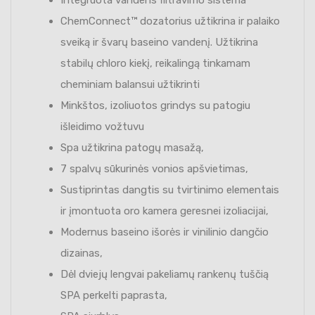
ChemConnect™ dozatorius užtikrina ir palaiko
sveiką ir švarų baseino vandenį. Užtikrina
stabilų chloro kiekį, reikalingą tinkamam
cheminiam balansui užtikrinti
Minkštos, izoliuotos grindys su patogiu
išleidimo vožtuvu
Spa užtikrina patogų masažą,
7 spalvų sūkurinės vonios apšvietimas,
Sustiprintas dangtis su tvirtinimo elementais
ir įmontuota oro kamera geresnei izoliacijai,
Modernus baseino išorės ir vinilinio dangčio
dizainas,
Dėl dviejų lengvai pakeliamų rankenų tuščią
SPA perkelti paprasta,