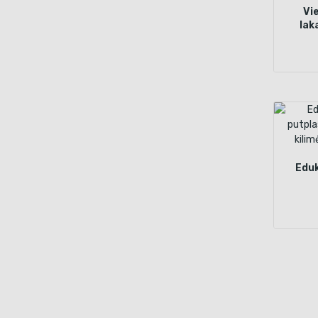
Vi
lak
Eduk
sulan
1