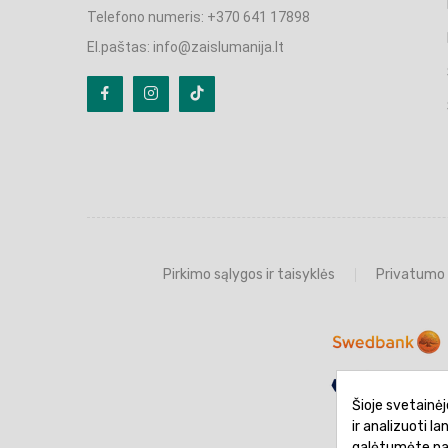
Telefono numeris: +370 641 17898
El.paštas: info@zaislumanija.lt
Pirkimo sąlygos ir taisyklės
Privatumo 
Šioje svetainėj
ir analizuoti l
galėtumėte naud