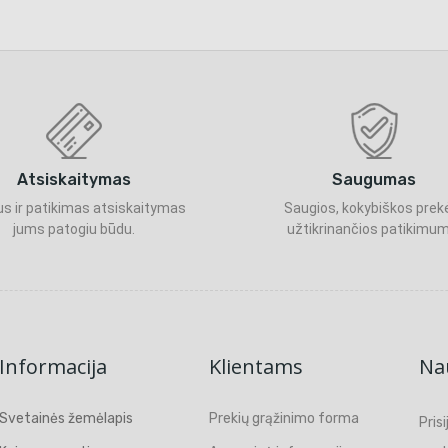
Atsiskaitymas
Saugumas
s ir patikimas atsiskaitymas
Saugios, kokybiškos prek
jums patogiu būdu.
užtikrinančios patikimum
Informacija
Klientams
Nau
Svetainės žemėlapis
Prekių grąžinimo forma
Pris