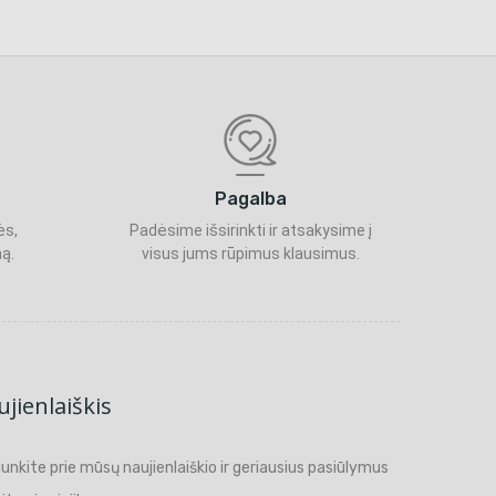
Pagalba
ės,
Padėsime išsirinkti ir atsakysime į
ą.
visus jums rūpimus klausimus.
jienlaiškis
ijunkite prie mūsų naujienlaiškio ir geriausius pasiūlymus