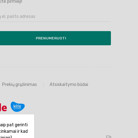
ite pirmieji!
PRENUMERUOTI
Prekių grąžinimas
Atsiskaitymo būdai
aip pat gerinti
tinkamai ir kad
iniais)