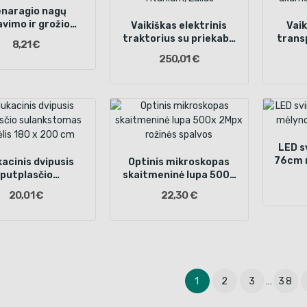
enaragio nagų
avimo ir grožio
Vaikiškas elektrinis
Vaik
rinkinys
traktorius su priekaba
trans
8,21 €
Titanium, Žalias
akum
250,01 €
LED s
76cm m
acinis dvipusis
Optinis mikroskopas
putplasčio
skaitmeninė lupa 500x
kstomas kilimėlis
2Mpx rožinės spalvos
20,01 €
22,30 €
80 x 200 cm
1
2
3
…
38