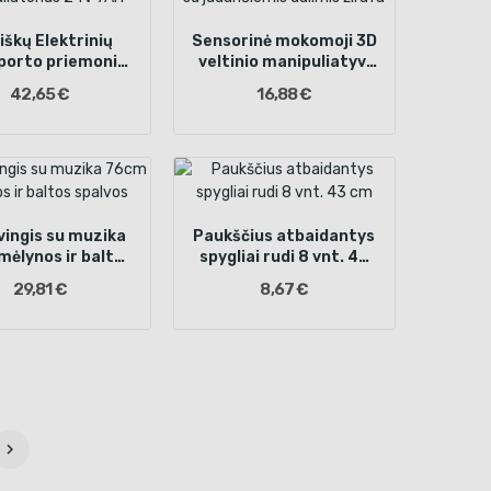
iškų Elektrinių
Sensorinė mokomoji 3D
porto priemonių
veltinio manipuliatyvi
uliatorius 24V
knygelė su judančiomis
42,65 €
16,88 €
7AH
dalimis žirafa
vingis su muzika
Paukščius atbaidantys
ėlynos ir baltos
spygliai rudi 8 vnt. 43
spalvos
cm
29,81 €
8,67 €
