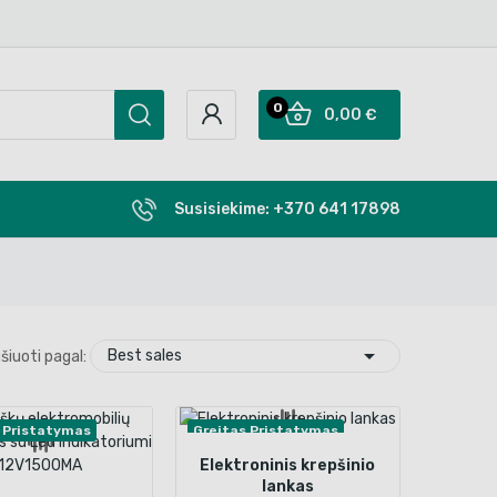
0
0,00 €
Susisiekime:
+370 641 17898

Best sales
šiuoti pagal:
 Pristatymas
Greitas Pristatymas
Elektroninis krepšinio
lankas