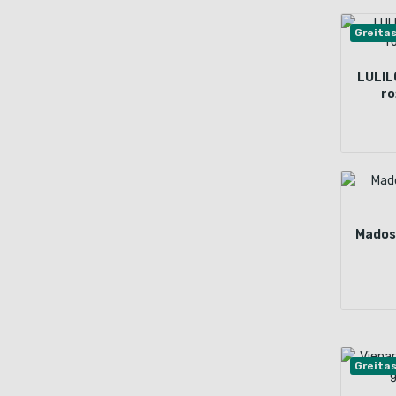
Greita
LULIL
ro
Mados 
Greita