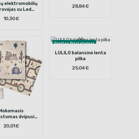
kų elektromobilių
28,84 €
rovėjas su Led
ndikatoriumi
10,30 €
12V1500MA
Greitas Pristatymas
LULILO balansinė lenta
pilka
25,04 €
Mokomasis
kstomas dvipusis
sčio kilimėlis 180
20,01 €
00 cm gatvė /
miškas