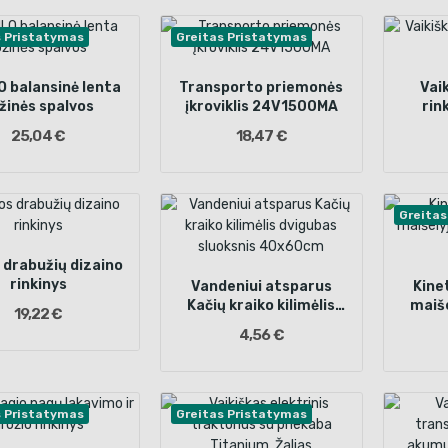
s Pristatymas
Greitas Pristatymas
O balansinė lenta
Transporto priemonės
Vai
žinės spalvos
įkroviklis 24V1500MA
rin
25,04 €
18,47 €
Greitas
drabužių dizaino
rinkinys
Vandeniui atsparus
Kinet
Kačių kraiko kilimėlis
maiše
19,22 €
dvigubas sluoksnis
sm
4,56 €
40x60cm
s Pristatymas
Greitas Pristatymas