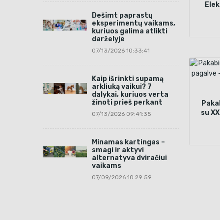
Elek
Gais
Dešimt paprastų
eksperimentų vaikams,
kuriuos galima atlikti
darželyje
07/13/2026 10:33:41
Kaip išrinkti supamą
arkliuką vaikui? 7
dalykai, kuriuos verta
žinoti prieš perkant
Paka
su XX
07/13/2026 09:41:35
spalv
Minamas kartingas –
smagi ir aktyvi
alternatyva dviračiui
vaikams
07/09/2026 10:29:59