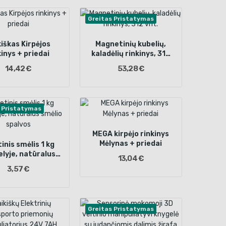
Greitas Pristatymas
kiškas Kirpėjos
Magnetinių kubelių,
kinys + priedai
kaladėlių rinkinys, 312
vnt.
14,42 €
53,28 €
 Pristatymas
MEGA kirpėjo rinkinys
Mėlynas + priedai
inis smėlis 1 kg
lyje, natūralus
13,04 €
ėlio spalvos
3,57 €
Greitas Pristatymas