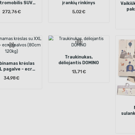
tromobilis SUV
įrankių rinkinys
Vaikiš
rinė, Raudonas
pak
272,76 €
5,02 €
I
Traukinukas,
dėliojantis DOMINO
binamas krėslas
L pagalve – ecru
13,71 €
os (80cm 120kg)
34,98 €
sulan
putpla
x 2