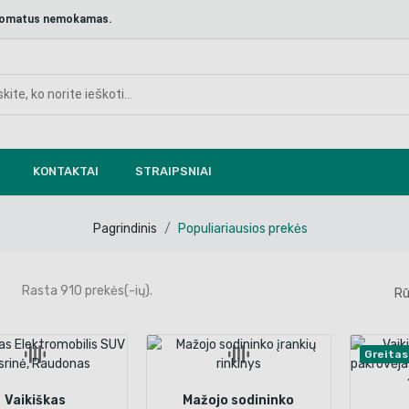
aštomatus nemokamas.
KONTAKTAI
STRAIPSNIAI
Pagrindinis
Populiariausios prekės
Rasta 910 prekės(-ių).
Rū
Greitas
Vaikiškas
Mažojo sodininko