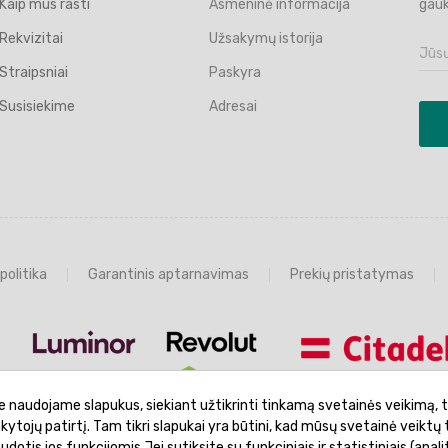
Kaip mus rasti
Asmeninė informacija
gauk
Rekvizitai
Užsakymų istorija
Straipsniai
Paskyra
Susisiekime
Adresai
politika
Garantinis aptarnavimas
Prekių pristatymas
e naudojame slapukus, siekiant užtikrinti tinkamą svetainės veikimą, t
ankytojų patirtį. Tam tikri slapukai yra būtini, kad mūsų svetainė veiktų 
otis jos funkcijomis Jei sutiksite su funkciniais ir statistiniais (analit