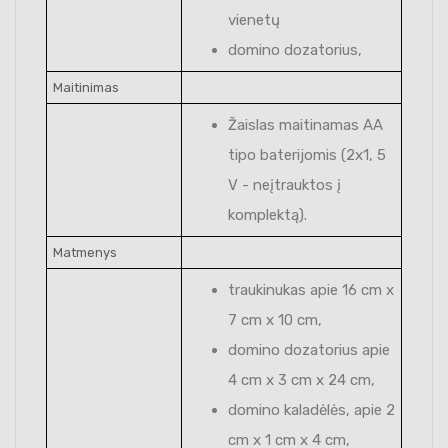
vienetų
domino dozatorius,
Maitinimas
Žaislas maitinamas AA
tipo baterijomis (2x1, 5
V - neįtrauktos į
komplektą).
Matmenys
traukinukas apie 16 cm x
7 cm x 10 cm,
domino dozatorius apie
4 cm x 3 cm x 24 cm,
domino kaladėlės, apie 2
cm x 1 cm x 4 cm,