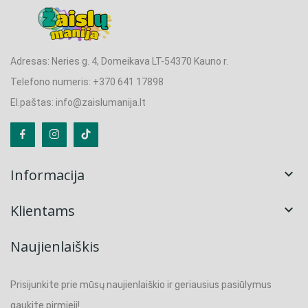
Adresas: Neries g. 4, Domeikava LT-54370 Kauno r.
Telefono numeris: +370 641 17898
El.paštas: info@zaislumanija.lt
Informacija

Klientams

Naujienlaiškis
Prisijunkite prie mūsų naujienlaiškio ir geriausius pasiūlymus
gaukite pirmieji!