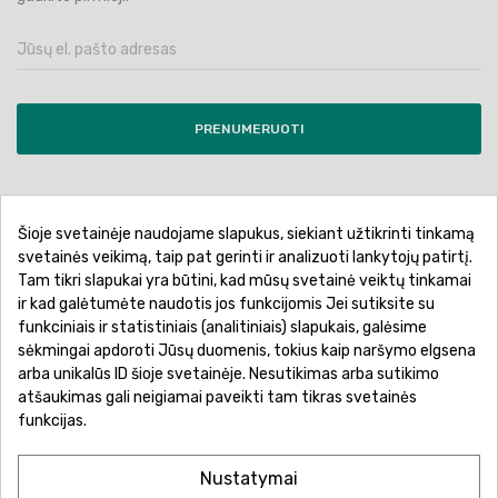
PRENUMERUOTI
Šioje svetainėje naudojame slapukus, siekiant užtikrinti tinkamą
Pirkimo sąlygos ir taisyklės
Privatumo politika
svetainės veikimą, taip pat gerinti ir analizuoti lankytojų patirtį.
Tam tikri slapukai yra būtini, kad mūsų svetainė veiktų tinkamai
Garantinis aptarnavimas
Prekių pristatymas
ir kad galėtumėte naudotis jos funkcijomis Jei sutiksite su
Prekių grąžinimas
Atsiskaitymo būdai
funkciniais ir statistiniais (analitiniais) slapukais, galėsime
sėkmingai apdoroti Jūsų duomenis, tokius kaip naršymo elgsena
arba unikalūs ID šioje svetainėje. Nesutikimas arba sutikimo
atšaukimas gali neigiamai paveikti tam tikras svetainės
funkcijas.
Nustatymai