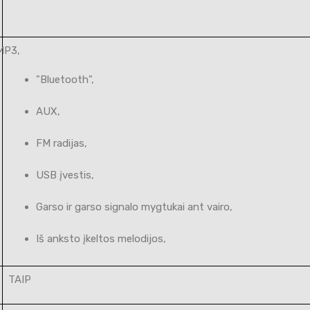
MP3,
"Bluetooth",
AUX,
FM radijas,
USB įvestis,
Garso ir garso signalo mygtukai ant vairo,
Iš anksto įkeltos melodijos,
TAIP