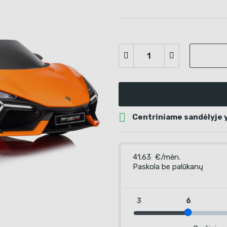

Centriniame sandėlyje yr