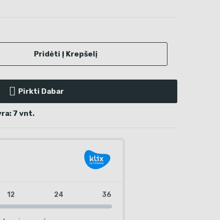
Pridėti Į Krepšelį
Pirkti Dabar
a: 7 vnt.