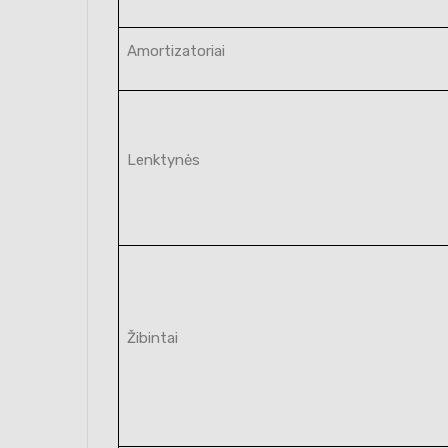
Amortizatoriai
Lenktynės
Žibintai