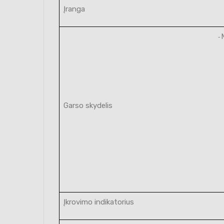
Įranga
-
Garso skydelis
Įkrovimo indikatorius