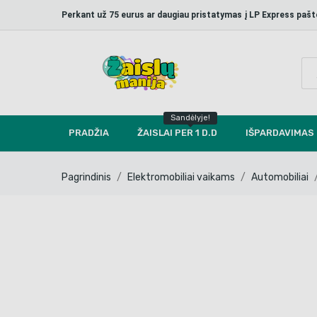
Perkant už 75 eurus ar daugiau pristatymas į LP Express p
Sandėlyje!
PRADŽIA
ŽAISLAI PER 1 D.D
IŠPARDAVIMAS
Pagrindinis
Elektromobiliai vaikams
Automobiliai