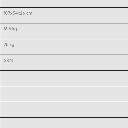
107x54x26 cm
16.5 kg
25 kg
6 cm