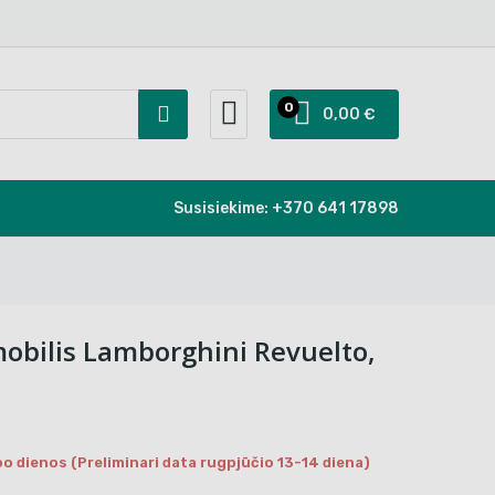
0
0,00 €
Susisiekime:
+370 641 17898
mobilis Lamborghini Revuelto,
o dienos (Preliminari data rugpjūčio 13-14 diena)