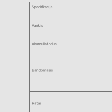
Specifikacija
Variklis
Akumuliatorius
Bandomasis
Ratai