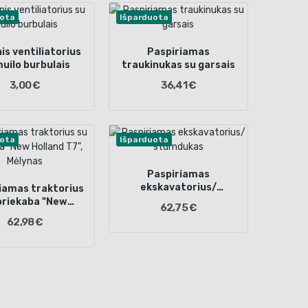
uota
Išparduota
is ventiliatorius
Paspiriamas
uilo burbulais
traukinukas su garsais
3,00 €
36,41 €
uota
Išparduota
Paspiriamas
ekskavatorius/
iamas traktorius
stumdukas
priekaba "New
62,75 €
and T7", Mėlynas
62,98 €