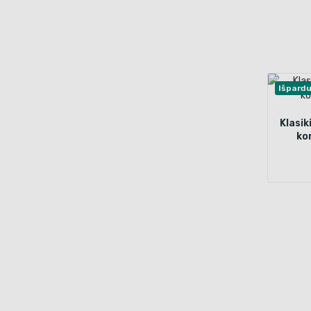
Išpard
Klasik
ko