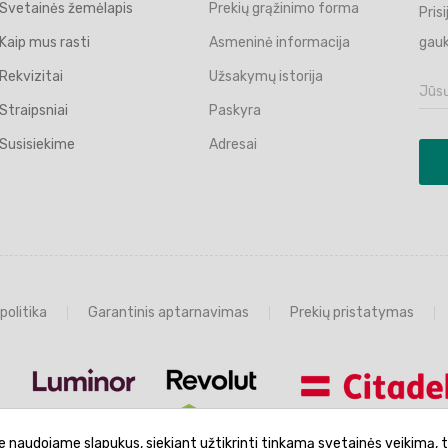
Svetainės žemėlapis
Prekių grąžinimo forma
Pris
Kaip mus rasti
Asmeninė informacija
gauk
Rekvizitai
Užsakymų istorija
Straipsniai
Paskyra
Susisiekime
Adresai
politika
Garantinis aptarnavimas
Prekių pristatymas
e naudojame slapukus, siekiant užtikrinti tinkamą svetainės veikimą, t