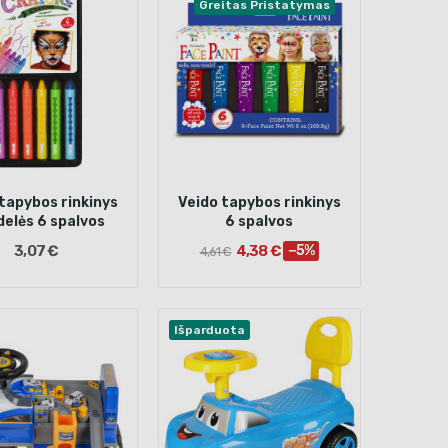
Greitas Pristatymas
tapybos rinkinys
Veido tapybos rinkinys
delės 6 spalvos
6 spalvos
3,07 €
4,38 €
−5%
4,61 €
Išparduota