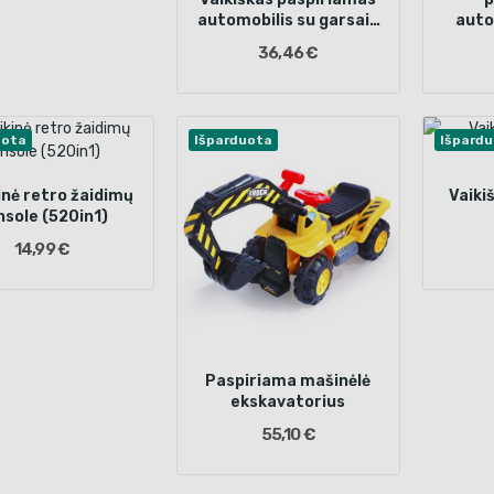
automobilis su garsais
auto
ir šviesomis, baltas
36,46 €
uota
Išparduota
Išpard
inė retro žaidimų
Vaiki
nsole (520in1)
14,99 €
Paspiriama mašinėlė
ekskavatorius
55,10 €