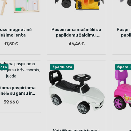
puse magnetinė
Paspiriama mašinėlė su
Paspir
iešimo lenta
papildomu žaidimu,
papi
Juoda
17,50 €
46,46 €
uota
Išparduota
Išpard
oma paspiriama
nėlė su garsu ir
iesomis, juoda
39,66 €
Vaikiškas paspiriamas
p