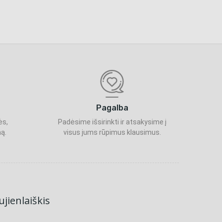
Pagalba
ės,
Padėsime išsirinkti ir atsakysime į
ą.
visus jums rūpimus klausimus.
jienlaiškis