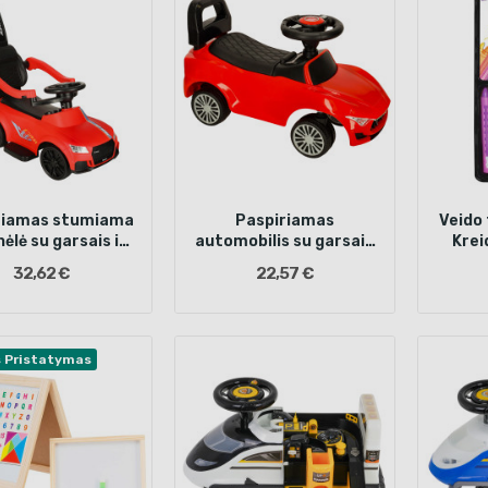
riamas stumiama
Paspiriamas
Veido 
ėlė su garsais ir
automobilis su garsais
Krei
somis, raudona
ir šviesomis raudonas
32,62 €
22,57 €
s Pristatymas