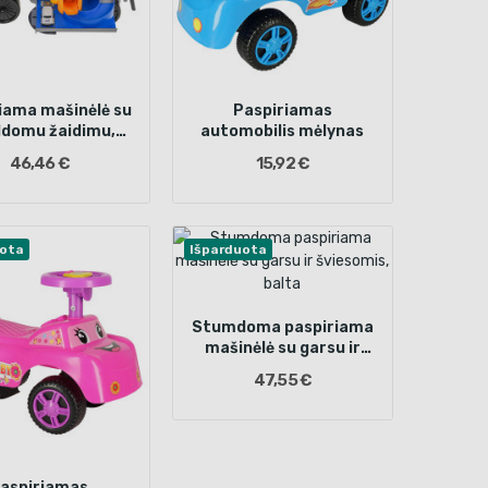
iama mašinėlė su
Paspiriamas
ldomu žaidimu,
automobilis mėlynas
Mėlyna
46,46 €
15,92 €
uota
Išparduota
Stumdoma paspiriama
mašinėlė su garsu ir
šviesomis, balta
47,55 €
aspiriamas