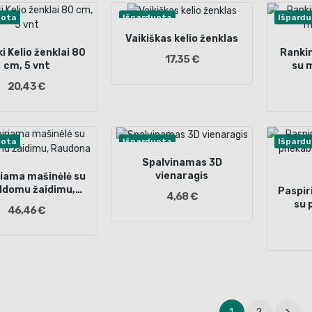
uota
Išparduota
Išpard
Vaikiškas kelio ženklas
ki Kelio ženklai 80
Rankin
17,35 €
cm, 5 vnt
su m
20,43 €
uota
Išparduota
Išpard
Spalvinamas 3D
vienaragis
iama mašinėlė su
ldomu žaidimu,
Paspir
4,68 €
Raudona
su 
46,46 €
Holl