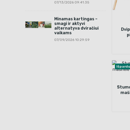
07/13/2026 09:41:35
Minamas kartingas –
smagi ir aktyvi
alternatyva dviračiui
Dvi
vaikams
p
07/09/2026 10:29:59
Išpard
Stumd
maši
šv