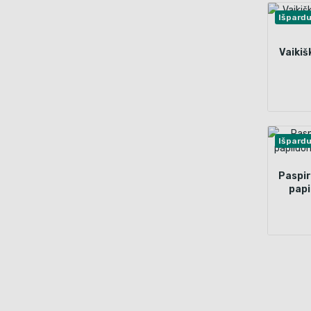
Išpard
Vaikiš
Išpard
Paspir
papi