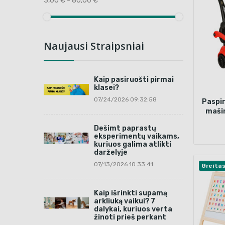
3,00 € - 80,00 €
Naujausi Straipsniai
Kaip pasiruošti pirmai
klasei?
07/24/2026 09:32:58
Paspi
mašin
švie
Dešimt paprastų
eksperimentų vaikams,
kuriuos galima atlikti
darželyje
07/13/2026 10:33:41
Greita
Kaip išrinkti supamą
arkliuką vaikui? 7
dalykai, kuriuos verta
žinoti prieš perkant