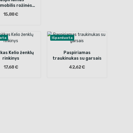
mobilis rožinės
spalvos
15,88 €
uota
Išparduota
škas Kelio ženklų
Paspiriamas
rinkinys
traukinukas su garsais
17,68 €
42,62 €