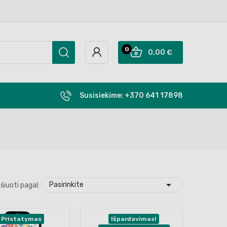
0
0,00 €
Susisiekime:
+370 641 17898

Pasirinkite
šiuoti pagal:
 Pristatymas
Išpardavimas!