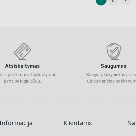

1
2
Atsiskaitymas
Saugumas
s ir patikimas atsiskaitymas
Saugios, kokybiškos prek
jums patogiu būdu.
užtikrinančios patikimum
Informacija
Klientams
Nau