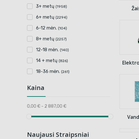
3+ metų
(1958)
Žai
6+ metų
(2294)
6-12 mėn.
(104)
8+ metų
(2257)
12-18 mėn.
(140)
14 + metų
(826)
Elektr
18-36 mėn.
(261)
Kaina
0,00 € - 2 887,00 €
Vand
Naujausi Straipsniai