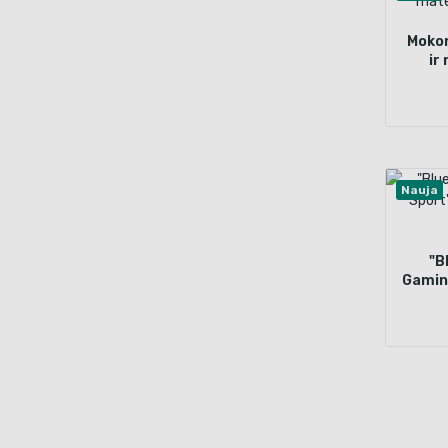
Mokom
ir
Nauja
"B
Gamin
be