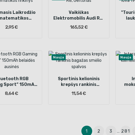
asis Laikrodžio
Vaikiškas
"Tour
 matematikos
Elektromobilis Audi R8,
lauk
rinkinys
Geltonas
š
2,95 €
165,52 €
Nauja
Nauja
luetooth RGB
Sportinis kelioninis
I
g Sport" 150mAh
krepšys rankinis
moko
laidės ausinės
bagažas smėlio spalvos
kūd
8,64 €
11,54 €
1
2
3
…
281