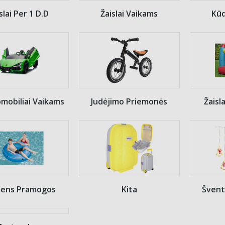
slai Per 1 D.d
Žaislai Vaikams
Kūd
omobiliai Vaikams
Judėjimo Priemonės
Žaisl
ens Pramogos
Kita
Švent