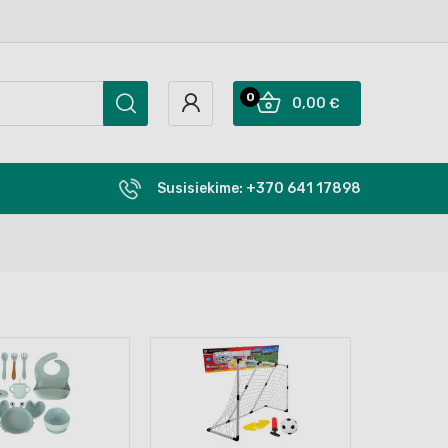
0
0,00 €
Susisiekime:
+370 641 17898