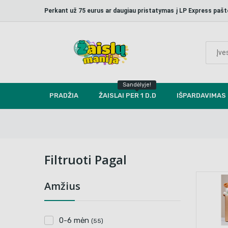
Perkant už 75 eurus ar daugiau pristatymas į LP Express p
Sandėlyje!
PRADŽIA
ŽAISLAI PER 1 D.D
IŠPARDAVIMAS
Filtruoti Pagal
Amžius
0-6 mėn
(55)