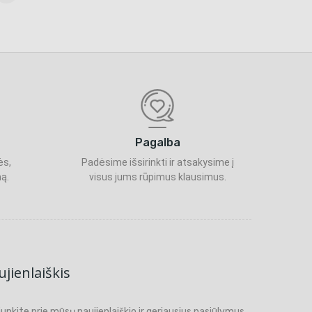
Pagalba
ės,
Padėsime išsirinkti ir atsakysime į
ą.
visus jums rūpimus klausimus.
jienlaiškis
ijunkite prie mūsų naujienlaiškio ir geriausius pasiūlymus