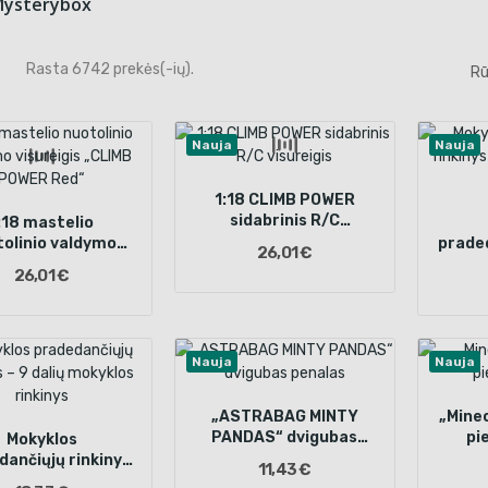
ysterybox
Rasta 6742 prekės(-ių).
Rū
Nauja
Nauja
1:18 CLIMB POWER
sidabrinis R/C
:18 mastelio
visureigis
olinio valdymo
praded
26,01 €
ureigis „CLIMB
– 11
26,01 €
POWER Red“
Nauja
Nauja
„ASTRABAG MINTY
„Mine
PANDAS“ dvigubas
pi
Mokyklos
penalas
dančiųjų rinkinys
11,43 €
 dalių mokyklos