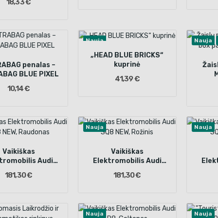
18,33 €
rinkinys
Nauja
Nauja
„HEAD BLUE BRICKS“
kuprinė
ABAG penalas –
Žais
BAG BLUE PIXEL
41,39 €
pasl
10,14 €
Nauja
Nauja
Vaikiškas
Vaikiškas
tromobilis Audi
Elektromobilis Audi
Elek
 NEW, Raudonas
SQ8 NEW, Rožinis
SQ
181,30 €
181,30 €
Nauja
Nauja