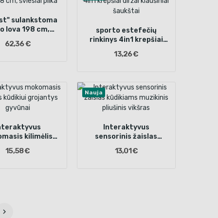
ist" sulankstoma
o lova 198 cm,
sporto estefečių
viesiai pilka
rinkinys 4in1 krepšiai
62,36 €
diržai kiaušiniai
13,26 €
šaukštai
Nauja
nteraktyvus
Interaktyvus
masis kilimėlis
sensorinis žaislas
ikiui grojantys
kūdikiams muzikinis
15,58 €
13,01 €
gyvūnai
pliušinis vikšras
