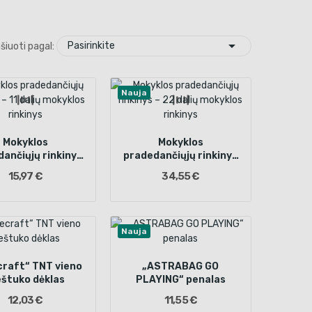

Pasirinkite
šiuoti pagal:
Nauja
Mokyklos
Mokyklos
ančiųjų rinkinys
pradedančiųjų rinkinys
 dalių mokyklos
– 22 dalių mokyklos
15,97 €
34,55 €
rinkinys
rinkinys
Nauja
craft“ TNT vieno
„ASTRABAG GO
eštuko dėklas
PLAYING“ penalas
12,03 €
11,55 €