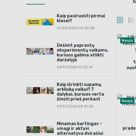
M
Kaip pasiruošti pirmai
klasei?
07/24/2026 09:32:58
Nauja
Dešimt paprastų
eksperimentų vaikams,
kuriuos galima atlikti
darželyje
1
07/13/2026 10:33:41
nuot
vis
Kaip išrinkti supamą
arkliuką vaikui? 7
dalykai, kuriuos verta
žinoti prieš perkant
Nauja
07/13/2026 09:41:35
Minamas kartingas –
prade
smagi ir aktyvi
alternatyva dviračiui
– 9