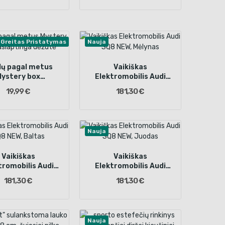
Greitas Pristatymas
Nauja
lų pagal metus
Vaikiškas
Mystery box
Elektromobilis Audi
aptinga dėžutė
SQ8 NEW, Mėlynas
19,99 €
181,30 €
Nauja
Vaikiškas
Vaikiškas
tromobilis Audi
Elektromobilis Audi
8 NEW, Baltas
SQ8 NEW, Juodas
181,30 €
181,30 €
Nauja