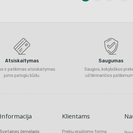
Atsiskaitymas
Saugumas
s ir patikimas atsiskaitymas
Saugios, kokybiškos prek
jums patogiu būdu.
užtikrinančios patikimum
Informacija
Klientams
Nau
Svetainės žemėlapis
Prekių grąžinimo forma
Pris