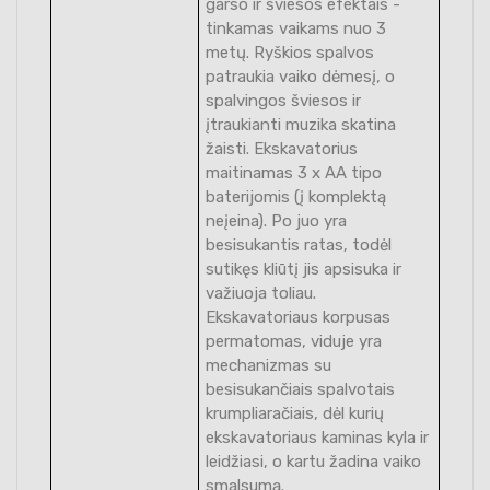
garso ir šviesos efektais -
tinkamas vaikams nuo 3
metų. Ryškios spalvos
patraukia vaiko dėmesį, o
spalvingos šviesos ir
įtraukianti muzika skatina
žaisti. Ekskavatorius
maitinamas 3 x AA tipo
baterijomis (į komplektą
neįeina). Po juo yra
besisukantis ratas, todėl
sutikęs kliūtį jis apsisuka ir
važiuoja toliau.
Ekskavatoriaus korpusas
permatomas, viduje yra
mechanizmas su
besisukančiais spalvotais
krumpliaračiais, dėl kurių
ekskavatoriaus kaminas kyla ir
leidžiasi, o kartu žadina vaiko
smalsumą.