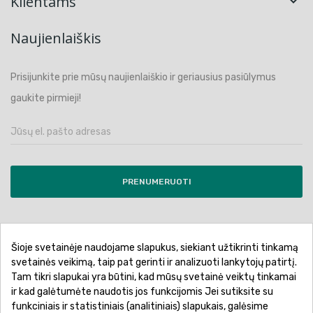
Klientams

Naujienlaiškis
Prisijunkite prie mūsų naujienlaiškio ir geriausius pasiūlymus
gaukite pirmieji!
PRENUMERUOTI
Šioje svetainėje naudojame slapukus, siekiant užtikrinti tinkamą
Pirkimo sąlygos ir taisyklės
Privatumo politika
svetainės veikimą, taip pat gerinti ir analizuoti lankytojų patirtį.
Tam tikri slapukai yra būtini, kad mūsų svetainė veiktų tinkamai
Garantinis aptarnavimas
Prekių pristatymas
ir kad galėtumėte naudotis jos funkcijomis Jei sutiksite su
Prekių grąžinimas
Atsiskaitymo būdai
funkciniais ir statistiniais (analitiniais) slapukais, galėsime