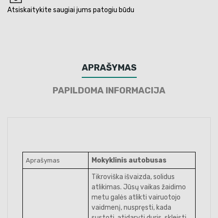
Atsiskaitykite saugiai jums patogiu būdu
APRAŠYMAS
PAPILDOMA INFORMACIJA
Mokyklinis autobusas
Aprašymas
Tikroviška išvaizda, solidus
atlikimas. Jūsų vaikas žaidimo
metu galės atlikti vairuotojo
vaidmenį, nuspręsti, kada
sustoti, atidaryti duris, skleisti