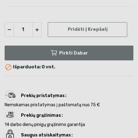
Pridėti Į Krepšelį
Pirkti Dabar

Išparduota: 0 vnt.
Prekių pristatymas
Nemokamas pristatymas į paštomatą nuo 75 €
Prekių grąžinimas
14 darbo dienų pinigų grąžinimo garantija
Saugus atsiskaitymas