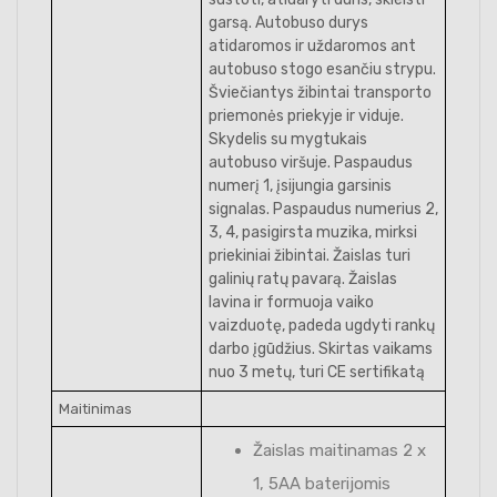
garsą. Autobuso durys
atidaromos ir uždaromos ant
autobuso stogo esančiu strypu.
Šviečiantys žibintai transporto
priemonės priekyje ir viduje.
Skydelis su mygtukais
autobuso viršuje. Paspaudus
numerį 1, įsijungia garsinis
signalas. Paspaudus numerius 2,
3, 4, pasigirsta muzika, mirksi
priekiniai žibintai. Žaislas turi
galinių ratų pavarą. Žaislas
lavina ir formuoja vaiko
vaizduotę, padeda ugdyti rankų
darbo įgūdžius. Skirtas vaikams
nuo 3 metų, turi CE sertifikatą
Maitinimas
Žaislas maitinamas 2 x
1, 5AA baterijomis