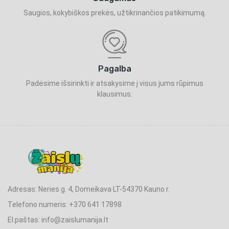
Saugios, kokybiškos prekės, užtikrinančios patikimumą.
Pagalba
Padėsime išsirinkti ir atsakysime į visus jums rūpimus
klausimus.
Adresas: Neries g. 4, Domeikava LT-54370 Kauno r.
Telefono numeris: +370 641 17898
El.paštas: info@zaislumanija.lt